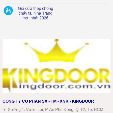
Cửa
Mới
Không
Thép
Nhất
có
Vân
2026
Giá cửa thép chống
12
bình
Gỗ
luận
Th3
cháy tại Nha Trang
Tại
ở
Ninh
mới nhất 2026
Giá
Hòa
cửa
Mới
Không
nhựa
Nhất
có
composite
–
bình
tại
Báo
luận
Ninh
ở
Giá
Hòa
Giá
Chi
mới
cửa
Tiết
nhất
thép
chống
cháy
tại
Nha
Trang
mới
nhất
2026
CÔNG TY CỔ PHẦN SX - TM - XNK - KINGDOOR
Xưởng 1:
Vườn Lài, P. An Phú Đông, Q. 12, Tp. HCM