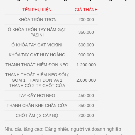
TÊN PHỤ KIỆN
GIÁ THÀNH
KHÓA TRÒN TRƠN
200.000
Ổ KHÓA TRÒN TAY NẮM GẠT
350.000
PASINI
Ổ KHÓA TAY GẠT VICKINI
600.000
KHÓA TAY GẠT HUY HOÀNG
900.000
THANH THOÁT HIỂM ĐƠN NEO
1.200.000
THANH THOÁT HIỂM NEO ĐÔI (
GỒM 1 THANH ĐƠN VÀ 1
2.800.000
THANH CÓ 2 TY CHỐT CỬA
TAY ĐẨY HƠI NEO
450.000
THANH CHẮN KHE CHÂN CỬA
850.000
CHỐT ÂM ( 2 CÁI/ BỘ
200.000
Nhu cầu tăng cao
: Càng nhiều người và doanh nghiệp