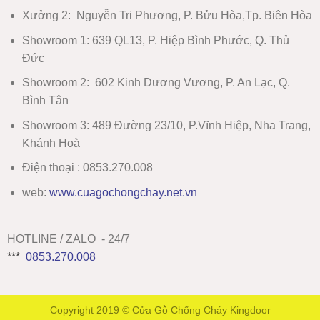
Xưởng 2:
Nguyễn Tri Phương, P. Bửu Hòa,Tp. Biên Hòa
Showroom 1
:
639 QL13, P. Hiệp Bình Phước, Q. Thủ
Đức
Showroom 2
:
602 Kinh Dương Vương, P. An Lạc, Q.
Bình Tân
Showroom 3:
489 Đường 23/10, P.Vĩnh Hiệp, Nha Trang,
Khánh Hoà
Điện thoại : 0853.270.008
web:
www
.
cuagochongchay.net.vn
HOTLINE / ZALO - 24/7
***
0853.270.008
Copyright 2019 ©
Cửa Gỗ Chống Cháy Kingdoor