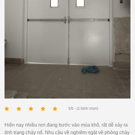
5/5 - (1 bình chọn)
Hiện nay nhiều nơi đang bước vào mùa khô, rất dễ xảy ra
tình trạng cháy nổ. Nhu cầu về nghiêm ngặt về phòng cháy