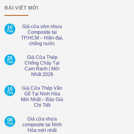
BÀI VIẾT MỚI
Giá cửa vòm nhựa
10
Th5
Composite tại
TP.HCM – Hiện đại,
chống nước
Không
có
Giá Cửa Thép
25
bình
luận
Th4
Chống Cháy Tại
ở
Cam Ranh | Mới
Giá
cửa
Nhất 2026
vòm
nhựa
Không
Composite
có
Giá Cửa Thép Vân
10
tại
bình
TP.HCM
luận
Th4
Gỗ Tại Ninh Hòa
ở
–
Mới Nhất – Báo Giá
Giá
Hiện
Cửa
đại,
Chi Tiết
Thép
chống
Chống
Không
nước
Cháy
có
Giá cửa nhựa
08
Tại
bình
Cam
luận
Th4
composite tại Ninh
ở
Ranh
Hòa mới nhất
Giá
|