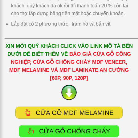
khách, quý khách đã ok rồi thì thanh toán 20 % còn lại
cho thợ lắp dựng bằng tiền mặt hoặc chuyển khoản.
Lắp đặt có 2 phương thức : trám hồ và bắn vít.
—————————————————————————
XIN MỜI QUÝ KHÁCH CLICK VÀO LINK MÔ TẢ BÊN
DƯỚI ĐỂ BIẾT THÊM VỀ
BÁO GIÁ CỬA GỖ CÔNG
NGHIỆP, CỬA GỖ CHỐNG CHÁY MDF VENEER,
MDF MELAMINE VÀ MDF LAMINATE AN CƯỜNG
[60P, 90P, 120P]
CỬA GỖ MDF MELAMINE
CỬA GỖ CHỐNG CHÁY