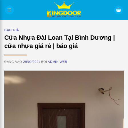
Bỏ
qua
nội
dung
BÁO GIÁ
Cửa Nhựa Đài Loan Tại Bình Dương |
cửa nhựa giá rẻ | báo giá
ĐĂNG VÀO
29/09/2021
BỞI
ADMIN WEB