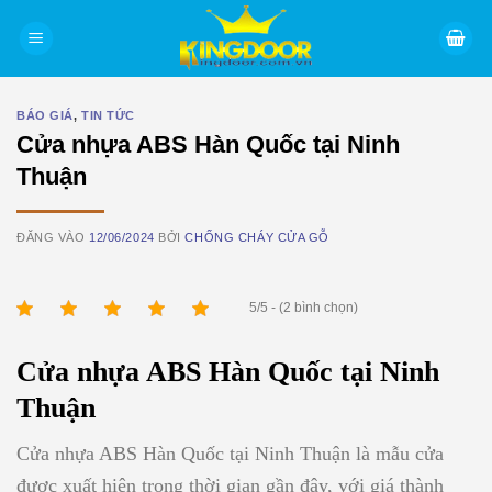
Bỏ
qua
nội
dung
BÁO GIÁ
,
TIN TỨC
Cửa nhựa ABS Hàn Quốc tại Ninh
Thuận
ĐĂNG VÀO
12/06/2024
BỞI
CHỐNG CHÁY CỬA GỖ
5/5 - (2 bình chọn)
Cửa nhựa ABS Hàn Quốc tại Ninh
Thuận
Cửa nhựa ABS Hàn Quốc tại Ninh Thuận là mẫu cửa
được xuất hiện trong thời gian gần đây, với giá thành