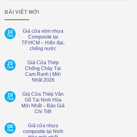
BÀI VIẾT MỚI
Giá cửa vòm nhựa
10
Th5
Composite tại
TP.HCM – Hiện đại,
chống nước
Không
có
Giá Cửa Thép
25
bình
luận
Th4
Chống Cháy Tại
ở
Cam Ranh | Mới
Giá
cửa
Nhất 2026
vòm
nhựa
Không
Composite
có
Giá Cửa Thép Vân
10
tại
bình
TP.HCM
luận
Th4
Gỗ Tại Ninh Hòa
ở
–
Mới Nhất – Báo Giá
Giá
Hiện
Cửa
đại,
Chi Tiết
Thép
chống
Chống
Không
nước
Cháy
có
Giá cửa nhựa
08
Tại
bình
Cam
luận
Th4
composite tại Ninh
ở
Ranh