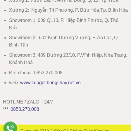
Xưởng 1:
Vườn Lài, P. An Phú Đông, Q. 12, Tp. HCM
Xưởng 2:
Nguyễn Tri Phương, P. Bửu Hòa,Tp. Biên Hòa
Showroom 1
:
639 QL13, P. Hiệp Bình Phước, Q. Thủ
Đức
Showroom 2
:
602 Kinh Dương Vương, P. An Lạc, Q.
Bình Tân
Showroom 3:
489 Đường 23/10, P.Vĩnh Hiệp, Nha Trang,
Khánh Hoà
Điện thoại : 0853.270.008
web:
www
.
cuagochongchay.net.vn
HOTLINE / ZALO - 24/7
***
0853.270.008
Copyright 2019 ©
Cửa Gỗ Chống Cháy Kingdoor