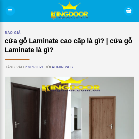
Bỏ
qua
nội
dung
BÁO GIÁ
cửa gỗ Laminate cao cấp là gì? | cửa gỗ
Laminate là gì?
ĐĂNG VÀO
27/09/2021
BỞI
ADMIN WEB