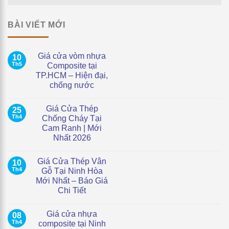
BÀI VIẾT MỚI
Giá cửa vòm nhựa
10
Th5
Composite tại
TP.HCM – Hiện đại,
chống nước
Không
có
Giá Cửa Thép
25
bình
luận
Th4
Chống Cháy Tại
ở
Cam Ranh | Mới
Giá
cửa
Nhất 2026
vòm
nhựa
Không
Composite
có
Giá Cửa Thép Vân
10
tại
bình
TP.HCM
luận
Th4
Gỗ Tại Ninh Hòa
ở
–
Mới Nhất – Báo Giá
Giá
Hiện
Cửa
đại,
Chi Tiết
Thép
chống
Chống
Không
nước
Cháy
có
Giá cửa nhựa
08
Tại
bình
Cam
luận
Th4
composite tại Ninh
ở
Ranh