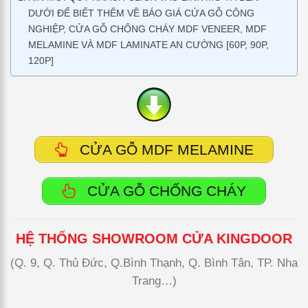
DƯỚI ĐỂ BIẾT THÊM VỀ BÁO GIÁ CỬA GỖ CÔNG
NGHIỆP, CỬA GỖ CHỐNG CHÁY MDF VENEER, MDF
MELAMINE VÀ MDF LAMINATE AN CƯỜNG [60P, 90P,
120P]
CỬA GỖ MDF MELAMINE
CỬA GỖ CHỐNG CHÁY
HỆ THỐNG SHOWROOM CỬA KINGDOOR
(Q. 9, Q. Thủ Đức, Q.Bình Thạnh, Q. Bình Tân, TP. Nha
Trang…)