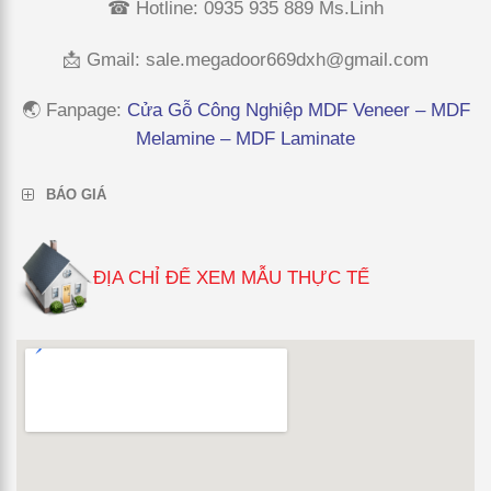
☎ Hotline: 0935 935 889 Ms.Linh
📩 Gmail:
sale.megadoor669dxh@gmail.com
🌏 Fanpage
:
Cửa Gỗ Công Nghiệp MDF Veneer – MDF
Melamine – MDF Laminate
BÁO GIÁ
ĐỊA CHỈ ĐỂ XEM MẪU THỰC TẾ