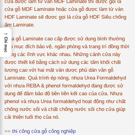
cửa được làm từ ván MDF Laminate thì được gọi là
cửa gỗ MDF Laminate hoặc cửa gỗ được làm từ ván
HDF Laminate sẽ được gọi là cửa gỗ HDF Siêu chống
ấm Laminate.
→
Cửa gỗ Laminate cao cấp được sử dụng bình thường
Chỉ mục
cho mục đích bảo vệ, ngăn phòng và trang trí đồng thời
trong các lĩnh vực khác nhau. Những cánh cửa này
được thiết kế bằng cách sử dụng các tấm khối chất
lượng cao với hai mặt ván dược phủ dán vân gỗ
Laminate. Quá trình ép nóng, nhựa Urea Formaldehyd
với nhựa REBA & phenol formaldehyd đang được sử
dụng để đảm bảo độ bền liên kết cao của cửa. Nhựa
phenol và nhựa Urea formaldehyd hoạt động như chất
chống nước sôi và chất chống nước sôi cho cửa giúp
cải thiện tuổi thọ của nó.
>>
thi công cửa gỗ công nghiệp