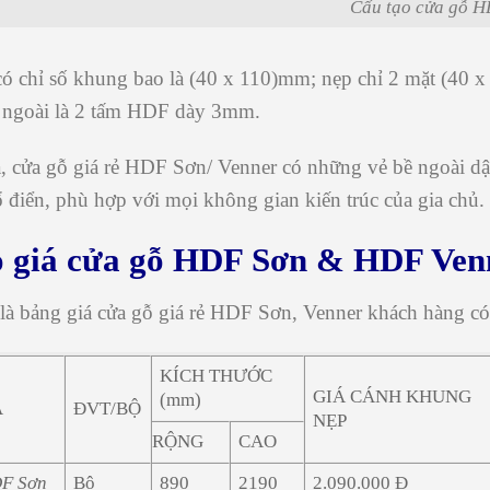
Cấu tạo cửa gỗ 
ó chỉ số khung bao là (40 x 110)mm; nẹp chỉ 2 mặt (40 x 
n ngoài là 2 tấm HDF dày 3mm.
a, cửa gỗ giá rẻ HDF Sơn/ Venner có những vẻ bề ngoài d
 điển, phù hợp với mọi không gian kiến trúc của gia chủ.
o giá cửa gỗ HDF Sơn & HDF Ven
là bảng giá
cửa gỗ giá rẻ
HDF Sơn, Venner khách hàng có t
KÍCH THƯỚC
GIÁ CÁNH KHUNG
(mm)
A
ĐVT/BỘ
NẸP
RỘNG
CAO
DF Sơn
Bộ
890
2190
2.090.000 Đ