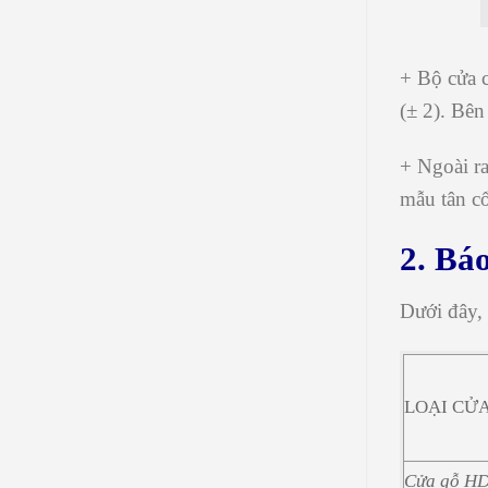
+ Bộ cửa c
(± 2). Bê
+ Ngoài r
mẫu tân cổ
2. Bá
Dưới đây, 
LOẠI CỬ
Cửa gỗ H