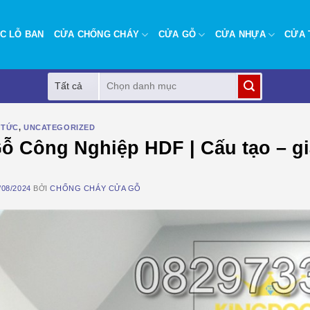
C LỖ BAN
CỬA CHỐNG CHÁY
CỬA GỖ
CỬA NHỰA
CỬA 
Tìm
kiếm:
 TỨC
,
UNCATEGORIZED
ỗ Công Nghiệp HDF | Cấu tạo – gi
/08/2024
BỞI
CHỐNG CHÁY CỬA GỖ