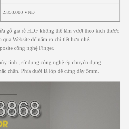
2.850.000 VNĐ
ửa gỗ giá rẻ
HDF không thể làm vượt theo kích thước
 qua Website để nắm rõ chi tiết hơn nhé.
posite
công nghệ
Finger.
hủy
tinh
,
sử
dụng công nghệ ép chuyên dụng
chắc chắn.
Phía
dưới
là lớp
đế
cứng dày 5mm.