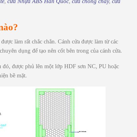
te
,
cửa Nhựa ABS Hàn Quốc
,
cửa chống cháy
,
cửa
 nào?
ược làm rất chắc chắn. Cánh cửa được làm từ các
chuyên dụng để tạo nên cốt bên trong của cánh cửa.
u đó, được phủ lên một lớp HDF sơn NC, PU hoặc
iện bề mặt.