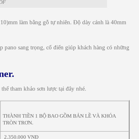
HDF
10)mm làm bằng gỗ tự nhiên. Độ dày cánh là 40mm
ập pano sang trọng, cổ điển giúp khách hàng có những
ner.
hể tham khảo sơn lược tại đây nhé.
THÀNH TIỀN 1 BỘ BAO GỒM BẢN LỀ VÀ KHÓA
TRÒN TRƠN.
2.350.000 VNĐ