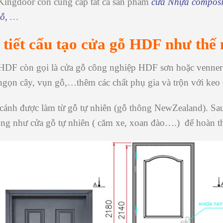
 Kingdoor còn cung cấp tất cả sản phẩm
cửa Nhựa composi
ỗ,
…
i tiết cấu tạo cửa gỗ HDF như thế
HDF còn gọi là
cửa gỗ công nghiệp
HDF sơn hoặc venner đ
ngọn cây, vụn gỗ,…thêm các chất phụ gia và trộn với keo 
ánh được làm từ gỗ tự nhiên (gỗ thông NewZealand). Sa
ống như cửa gỗ tự nhiên ( căm xe, xoan đào….) để hoàn th