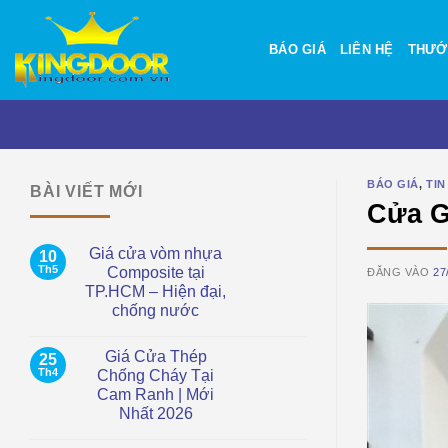
Bỏ
qua
BÁO GIÁ
LIÊN HỆ
THƯỚ
nội
dung
BÁO GIÁ
,
TIN
BÀI VIẾT MỚI
Cửa G
Giá cửa vòm nhựa
10
Th5
Composite tại
ĐĂNG VÀO
27
TP.HCM – Hiện đại,
chống nước
Không
có
Giá Cửa Thép
25
bình
luận
Th4
Chống Cháy Tại
ở
Cam Ranh | Mới
Giá
cửa
Nhất 2026
vòm
nhựa
Không
Composite
có