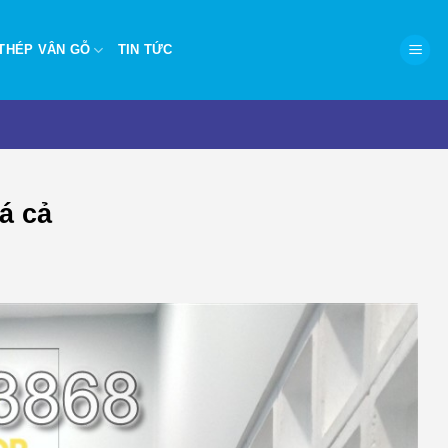
THÉP VÂN GỖ
TIN TỨC
á cả