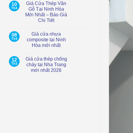
Giá Cửa Thép Vân
10
tại
bình
TP.HCM
luận
Th4
Gỗ Tại Ninh Hòa
ở
–
Mới Nhất – Báo Giá
Giá
Hiện
Cửa
đại,
Chi Tiết
Thép
chống
Chống
Không
nước
Cháy
có
Giá cửa nhựa
08
Tại
bình
Cam
luận
Th4
composite tại Ninh
ở
Ranh
Hòa mới nhất
Giá
|
Cửa
Mới
Không
Thép
Nhất
có
Vân
2026
Giá cửa thép chống
12
bình
Gỗ
luận
Th3
cháy tại Nha Trang
Tại
ở
Ninh
mới nhất 2026
Giá
Hòa
cửa
Mới
Không
nhựa
Nhất
có
composite
–
bình
tại
Báo
luận
Ninh
ở
Giá
Hòa
Giá
Chi
mới
cửa
Tiết
nhất
thép
chống
cháy
tại
Nha
Trang
mới
nhất