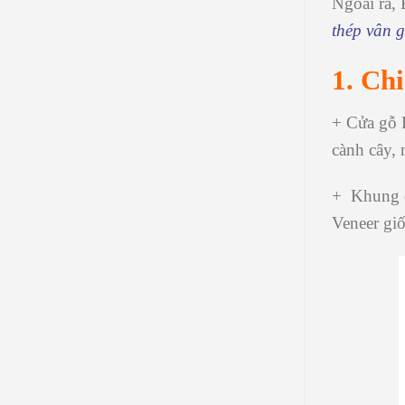
Ngoài ra,
thép vân g
1. Ch
+ Cửa gỗ 
cành cây, 
+ Khung c
Veneer gi