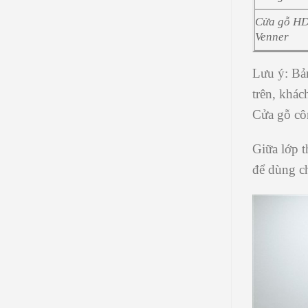
Cửa gỗ H
Venner
Lưu ý:
Bản
trên, khác
Cửa gỗ cô
Giữa lớp t
để
dùng
c