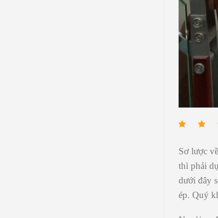
Sơ lược v
thì phải d
dưới đây s
ép
. Quý k