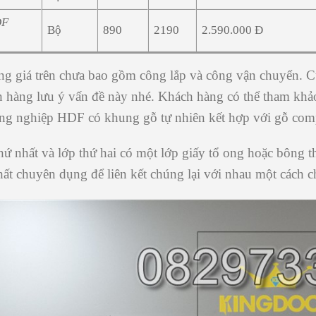
DF
Bộ
890
2190
2.590.000 Đ
g giá trên chưa bao gồm công lắp và công vận chuyển.
C
h hàng lưu ý vấn đề này nhé. Khách hàng có thể tham khảo
ng nghiệp HDF có khung gỗ tự nhiên kết hợp với gỗ
com
hứ nhất và lớp thứ hai có một lớp giấy tổ ong hoặc bông
t
hất
chuyên dụng để
liên
kết chúng lại với nhau một cách 