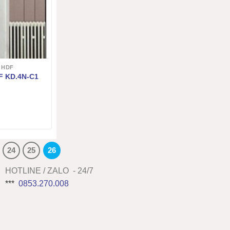
 HDF
 KD.4N-C1
24
25
26
HOTLINE / ZALO - 24/7
***
0853.270.008