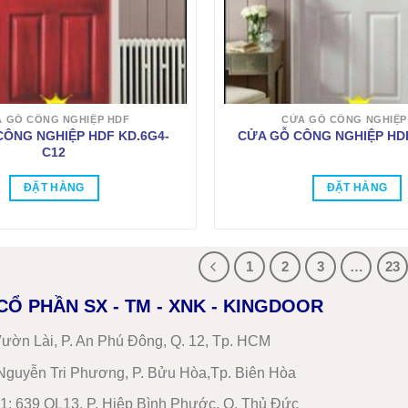
 GỖ CÔNG NGHIỆP HDF
CỬA GỖ CÔNG NGHIỆP
CÔNG NGHIỆP HDF KD.6G4-
CỬA GỖ CÔNG NGHIỆP HDF
C12
ĐẶT HÀNG
ĐẶT HÀNG
1
2
3
…
23
CỔ PHẦN SX - TM - XNK - KINGDOOR
ườn Lài, P. An Phú Đông, Q. 12, Tp. HCM
guyễn Tri Phương, P. Bửu Hòa,Tp. Biên Hòa
1
:
639 QL13, P. Hiệp Bình Phước, Q. Thủ Đức