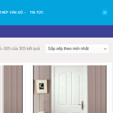
THÉP VÂN GỖ
TIN TỨC
Đã
01–305 của 305 kết quả
sắp
xếp
theo
mới
nhất