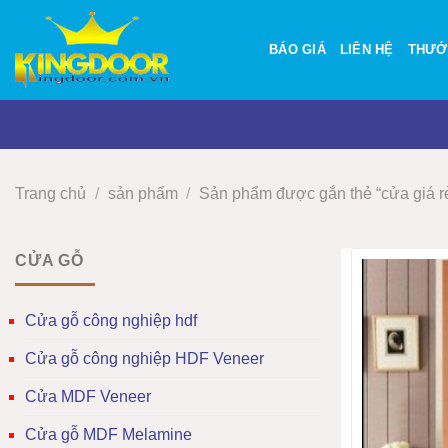
Bỏ
qua
BÁO GIÁ
LIÊN HỆ
THƯỚ
nội
dung
Trang chủ
/
sản phẩm
/
Sản phẩm được gắn thẻ “cửa giá rẻ
CỬA GỖ
Cửa gỗ công nghiệp hdf
Cửa gỗ công nghiệp HDF Veneer
Cửa MDF Veneer
Cửa gỗ MDF Melamine