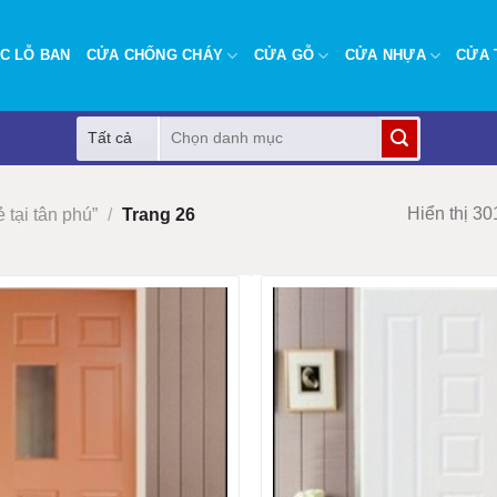
C LỖ BAN
CỬA CHỐNG CHÁY
CỬA GỖ
CỬA NHỰA
CỬA 
Tìm
kiếm:
Hiển thị 3
 tại tân phú”
/
Trang 26