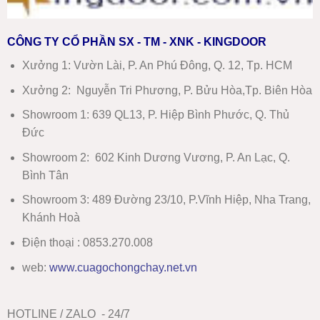
CÔNG TY CỔ PHẦN SX - TM - XNK - KINGDOOR
Xưởng 1:
Vườn Lài, P. An Phú Đông, Q. 12, Tp. HCM
Xưởng 2:
Nguyễn Tri Phương, P. Bửu Hòa,Tp. Biên Hòa
Showroom 1
:
639 QL13, P. Hiệp Bình Phước, Q. Thủ
Đức
Showroom 2
:
602 Kinh Dương Vương, P. An Lạc, Q.
Bình Tân
Showroom 3:
489 Đường 23/10, P.Vĩnh Hiệp, Nha Trang,
Khánh Hoà
Điện thoại : 0853.270.008
web:
www
.
cuagochongchay.net.vn
HOTLINE / ZALO - 24/7