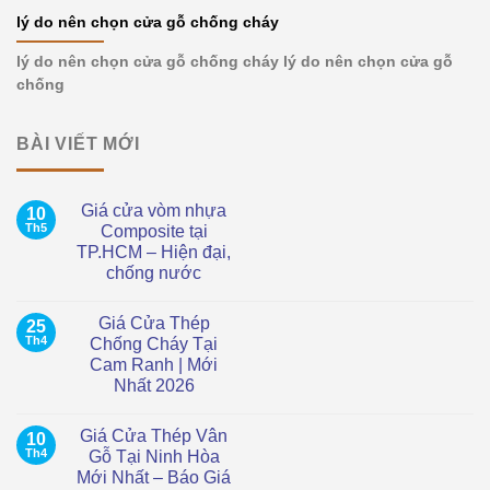
lý do nên chọn cửa gỗ chống cháy
lý do nên chọn cửa gỗ chống cháy lý do nên chọn cửa gỗ
chống
BÀI VIẾT MỚI
Giá cửa vòm nhựa
10
Th5
Composite tại
TP.HCM – Hiện đại,
chống nước
Không
có
Giá Cửa Thép
25
bình
luận
Th4
Chống Cháy Tại
ở
Cam Ranh | Mới
Giá
cửa
Nhất 2026
vòm
nhựa
Không
Composite
có
Giá Cửa Thép Vân
10
tại
bình
TP.HCM
luận
Th4
Gỗ Tại Ninh Hòa
ở
–
Mới Nhất – Báo Giá
Giá
Hiện