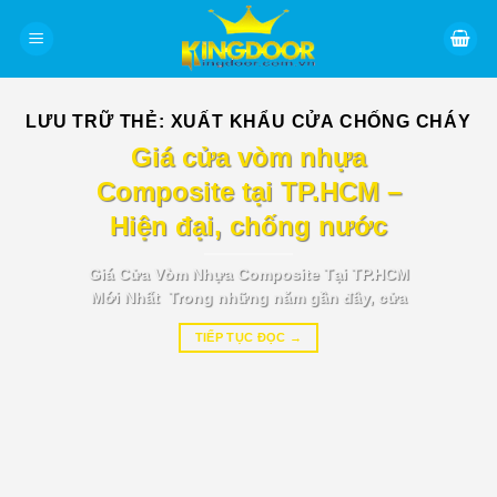
Bỏ
qua
nội
dung
LƯU TRỮ THẺ:
XUẤT KHẨU CỬA CHỐNG CHÁY
BÁO GIÁ TIN TỨC
Giá cửa vòm nhựa
Composite tại TP.HCM –
Hiện đại, chống nước
Giá Cửa Vòm Nhựa Composite Tại TP.HCM
Mới Nhất Trong những năm gần đây, cửa
TIẾP TỤC ĐỌC
→