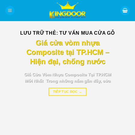
Bỏ
qua
nội
dung
LƯU TRỮ THẺ:
TƯ VẤN MUA CỬA GỖ
BÁO GIÁ TIN TỨC
Giá cửa vòm nhựa
Composite tại TP.HCM –
Hiện đại, chống nước
Giá Cửa Vòm Nhựa Composite Tại TP.HCM
Mới Nhất Trong những năm gần đây, cửa
TIẾP TỤC ĐỌC
→