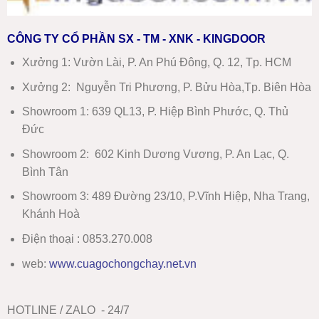
CÔNG TY CỔ PHẦN SX - TM - XNK - KINGDOOR
Xưởng 1:
Vườn Lài, P. An Phú Đông, Q. 12, Tp. HCM
Xưởng 2:
Nguyễn Tri Phương, P. Bửu Hòa,Tp. Biên Hòa
Showroom 1
:
639 QL13, P. Hiệp Bình Phước, Q. Thủ
Đức
Showroom 2
:
602 Kinh Dương Vương, P. An Lạc, Q.
Bình Tân
Showroom 3:
489 Đường 23/10, P.Vĩnh Hiệp, Nha Trang,
Khánh Hoà
Điện thoại : 0853.270.008
web:
www
.
cuagochongchay.net.vn
HOTLINE / ZALO - 24/7