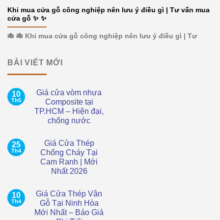
Khi mua cửa gỗ công nghiệp nên lưu ý điều gì | Tư vấn mua
cửa gỗ ✨ ✨
🎋 🎋 Khi mua cửa gỗ công nghiệp nên lưu ý điều gì | Tư
BÀI VIẾT MỚI
Giá cửa vòm nhựa
10
Th5
Composite tại
TP.HCM – Hiện đại,
chống nước
Không
có
Giá Cửa Thép
25
bình
luận
Th4
Chống Cháy Tại
ở
Cam Ranh | Mới
Giá
cửa
Nhất 2026
vòm
nhựa
Không
Composite
có
Giá Cửa Thép Vân
10
tại
bình
TP.HCM
luận
Th4
Gỗ Tại Ninh Hòa
ở
–
Mới Nhất – Báo Giá
Giá
Hiện
Cửa
đại,