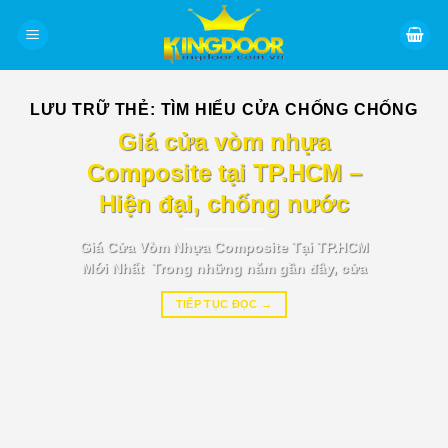
Bỏ
qua
nội
dung
LƯU TRỮ THẺ:
TÌM HIỂU CỬA CHỐNG CHỐNG
BÁO GIÁ TIN TỨC
Giá cửa vòm nhựa
Composite tại TP.HCM –
Hiện đại, chống nước
Giá Cửa Vòm Nhựa Composite Tại TP.HCM
Mới Nhất Trong những năm gần đây, cửa
TIẾP TỤC ĐỌC
→