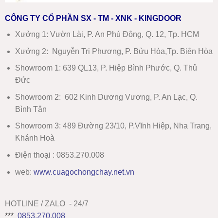
CÔNG TY CỔ PHẦN SX - TM - XNK - KINGDOOR
Xưởng 1:
Vườn Lài, P. An Phú Đông, Q. 12, Tp. HCM
Xưởng 2:
Nguyễn Tri Phương, P. Bửu Hòa,Tp. Biên Hòa
Showroom 1
:
639 QL13, P. Hiệp Bình Phước, Q. Thủ
Đức
Showroom 2
:
602 Kinh Dương Vương, P. An Lạc, Q.
Bình Tân
Showroom 3:
489 Đường 23/10, P.Vĩnh Hiệp, Nha Trang,
Khánh Hoà
Điện thoại : 0853.270.008
web:
www
.
cuagochongchay.net.vn
HOTLINE / ZALO - 24/7
***
0853.270.008