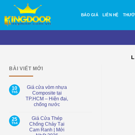
Bỏ
qua
BÁO GIÁ
LIÊN HỆ
THƯỚ
nội
dung
L
BÀI VIẾT MỚI
Giá cửa vòm nhựa
10
Th5
Composite tại
TP.HCM – Hiện đại,
chống nước
Không
có
Giá Cửa Thép
25
bình
luận
Th4
Chống Cháy Tại
ở
Cam Ranh | Mới
Giá
cửa