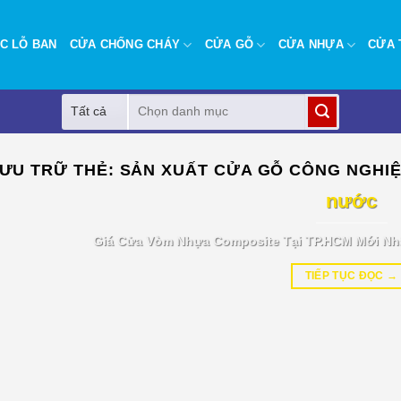
C LỖ BAN
CỬA CHỐNG CHÁY
CỬA GỖ
CỬA NHỰA
CỬA 
Tìm
kiếm:
BÁO GIÁ TIN TỨC
ƯU TRỮ THẺ:
SẢN XUẤT CỬA GỖ CÔNG NGHI
Giá cửa vòm nhựa Composite tại T
nước
Giá Cửa Vòm Nhựa Composite Tại TP.HCM Mới Nh
TIẾP TỤC ĐỌC
→