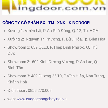
CÔNG TY CỔ PHẦN SX - TM - XNK - KINGDOOR
Xưởng 1:
Vườn Lài, P. An Phú Đông, Q. 12, Tp. HCM
Xưởng 2:
Nguyễn Tri Phương, P. Bửu Hòa,Tp. Biên Hòa
Showroom 1
:
639 QL13, P. Hiệp Bình Phước, Q. Thủ
Đức
Showroom 2
:
602 Kinh Dương Vương, P. An Lạc, Q.
Bình Tân
Showroom 3:
489 Đường 23/10, P.Vĩnh Hiệp, Nha Trang,
Khánh Hoà
Điện thoại : 0853.270.008
web:
www
.
cuagochongchay.net.vn