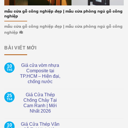
mẫu cửa gỗ công nghiệp đẹp | mẫu cửa phòng ngủ gỗ công
nghiệp
mẫu cửa gỗ công nghiệp đẹp | mẫu cửa phòng ngủ gỗ công
nghiệp 🎋
BÀI VIẾT MỚI
Giá cửa vòm nhựa
10
Th5
Composite tại
TP.HCM – Hiện đại,
chống nước
Không
có
Giá Cửa Thép
25
bình
luận
Th4
Chống Cháy Tại
ở
Cam Ranh | Mới
Giá
cửa
Nhất 2026
vòm
nhựa
Không
Composite
có
Giá Cửa Thép Vân
10
tại
bình