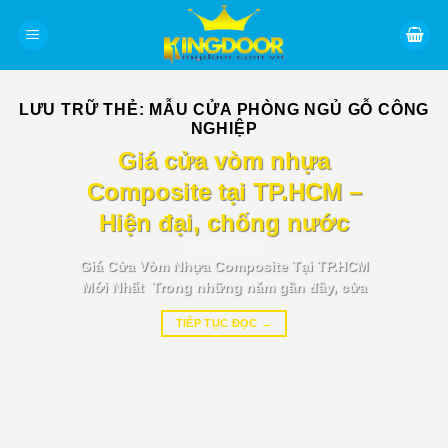
Bỏ
qua
nội
dung
LƯU TRỮ THẺ:
MẪU CỬA PHÒNG NGỦ GỖ CÔNG
NGHIỆP
BÁO GIÁ TIN TỨC
Giá cửa vòm nhựa
Composite tại TP.HCM –
Hiện đại, chống nước
Giá Cửa Vòm Nhựa Composite Tại TP.HCM
Mới Nhất Trong những năm gần đây, cửa
TIẾP TỤC ĐỌC
→