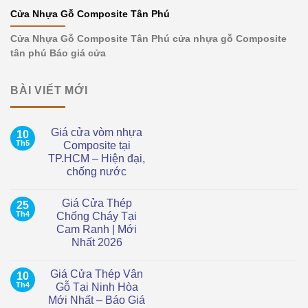
Cửa Nhựa Gỗ Composite Tân Phú
Cửa Nhựa Gỗ Composite Tân Phú cửa nhựa gỗ Composite
tân phú Báo giá cửa
BÀI VIẾT MỚI
Giá cửa vòm nhựa
10
Th5
Composite tại
TP.HCM – Hiện đại,
chống nước
Không
có
Giá Cửa Thép
25
bình
luận
Th4
Chống Cháy Tại
ở
Cam Ranh | Mới
Giá
cửa
Nhất 2026
vòm
nhựa
Không
Composite
có
Giá Cửa Thép Vân
10
tại
bình
TP.HCM
luận
Th4
Gỗ Tại Ninh Hòa
ở
–
Mới Nhất – Báo Giá
Giá
Hiện