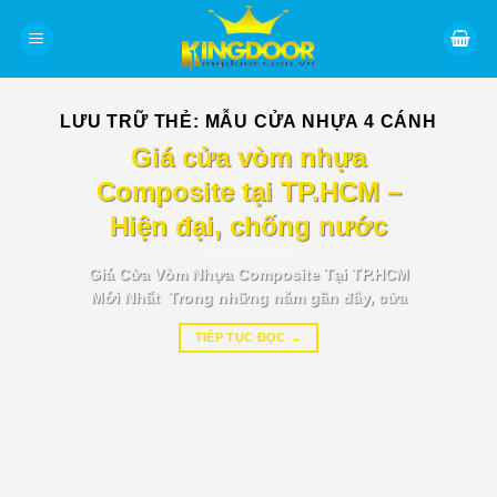
Bỏ
qua
nội
dung
LƯU TRỮ THẺ:
MẪU CỬA NHỰA 4 CÁNH
BÁO GIÁ TIN TỨC
Giá cửa vòm nhựa
Composite tại TP.HCM –
Hiện đại, chống nước
Giá Cửa Vòm Nhựa Composite Tại TP.HCM
Mới Nhất Trong những năm gần đây, cửa
TIẾP TỤC ĐỌC
→