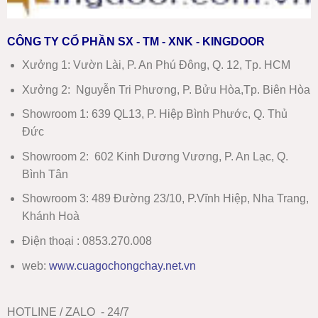
CÔNG TY CỔ PHẦN SX - TM - XNK - KINGDOOR
Xưởng 1:
Vườn Lài, P. An Phú Đông, Q. 12, Tp. HCM
Xưởng 2:
Nguyễn Tri Phương, P. Bửu Hòa,Tp. Biên Hòa
Showroom 1
:
639 QL13, P. Hiệp Bình Phước, Q. Thủ
Đức
Showroom 2
:
602 Kinh Dương Vương, P. An Lạc, Q.
Bình Tân
Showroom 3:
489 Đường 23/10, P.Vĩnh Hiệp, Nha Trang,
Khánh Hoà
Điện thoại : 0853.270.008
web:
www
.
cuagochongchay.net.vn
HOTLINE / ZALO - 24/7