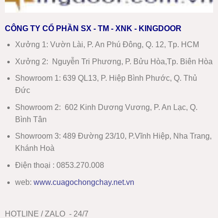
CÔNG TY CỔ PHẦN SX - TM - XNK - KINGDOOR
Xưởng 1:
Vườn Lài, P. An Phú Đông, Q. 12, Tp. HCM
Xưởng 2:
Nguyễn Tri Phương, P. Bửu Hòa,Tp. Biên Hòa
Showroom 1
:
639 QL13, P. Hiệp Bình Phước, Q. Thủ
Đức
Showroom 2
:
602 Kinh Dương Vương, P. An Lạc, Q.
Bình Tân
Showroom 3:
489 Đường 23/10, P.Vĩnh Hiệp, Nha Trang,
Khánh Hoà
Điện thoại : 0853.270.008
web:
www
.
cuagochongchay.net.vn
HOTLINE / ZALO - 24/7