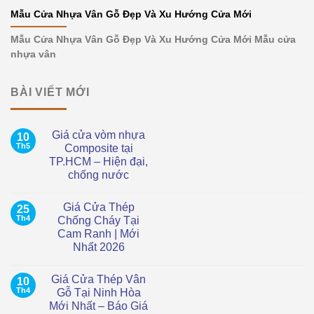
Mẫu Cửa Nhựa Vân Gỗ Đẹp Và Xu Hướng Cửa Mới
Mẫu Cửa Nhựa Vân Gỗ Đẹp Và Xu Hướng Cửa Mới Mẫu cửa
nhựa vân
BÀI VIẾT MỚI
Giá cửa vòm nhựa
10
Th5
Composite tại
TP.HCM – Hiện đại,
chống nước
Không
có
Giá Cửa Thép
25
bình
luận
Th4
Chống Cháy Tại
ở
Cam Ranh | Mới
Giá
cửa
Nhất 2026
vòm
nhựa
Không
Composite
có
Giá Cửa Thép Vân
10
tại
bình
TP.HCM
luận
Th4
Gỗ Tại Ninh Hòa
ở
–
Mới Nhất – Báo Giá
Giá
Hiện