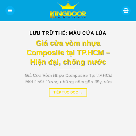
Bỏ
qua
nội
dung
LƯU TRỮ THẺ:
MẪU CỬA LÙA
BÁO GIÁ TIN TỨC
Giá cửa vòm nhựa
Composite tại TP.HCM –
Hiện đại, chống nước
Giá Cửa Vòm Nhựa Composite Tại TP.HCM
Mới Nhất Trong những năm gần đây, cửa
TIẾP TỤC ĐỌC
→