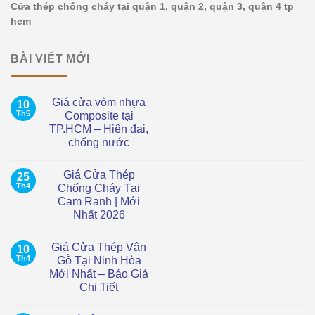
Cửa thép chống cháy tại quận 1, quận 2, quận 3, quận 4 tp
hcm
BÀI VIẾT MỚI
Giá cửa vòm nhựa
10
Th5
Composite tại
TP.HCM – Hiện đại,
chống nước
Không
có
Giá Cửa Thép
25
bình
luận
Th4
Chống Cháy Tại
ở
Cam Ranh | Mới
Giá
cửa
Nhất 2026
vòm
nhựa
Không
Composite
có
Giá Cửa Thép Vân
10
tại
bình
TP.HCM
luận
Th4
Gỗ Tại Ninh Hòa
ở
–
Mới Nhất – Báo Giá
Giá
Hiện
Cửa
đại,
Chi Tiết
Thép
chống
Chống
Không
nước
Cháy
có