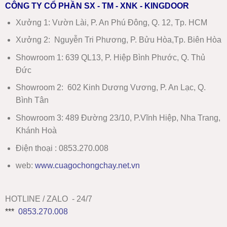
CÔNG TY CỔ PHẦN SX - TM - XNK - KINGDOOR
Xưởng 1:
Vườn Lài, P. An Phú Đông, Q. 12, Tp. HCM
Xưởng 2:
Nguyễn Tri Phương, P. Bửu Hòa,Tp. Biên Hòa
Showroom 1
:
639 QL13, P. Hiệp Bình Phước, Q. Thủ
Đức
Showroom 2
:
602 Kinh Dương Vương, P. An Lạc, Q.
Bình Tân
Showroom 3:
489 Đường 23/10, P.Vĩnh Hiệp, Nha Trang,
Khánh Hoà
Điện thoại : 0853.270.008
web:
www
.
cuagochongchay.net.vn
HOTLINE / ZALO - 24/7
***
0853.270.008