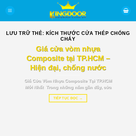
Bỏ
qua
nội
dung
LƯU TRỮ THẺ:
KÍCH THƯỚC CỬA THÉP CHỐNG
CHÁY
BÁO GIÁ TIN TỨC
Giá cửa vòm nhựa
Composite tại TP.HCM –
Hiện đại, chống nước
Giá Cửa Vòm Nhựa Composite Tại TP.HCM
Mới Nhất Trong những năm gần đây, cửa
TIẾP TỤC ĐỌC
→