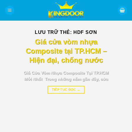
Bỏ
qua
nội
dung
LƯU TRỮ THẺ:
HDF SƠN
BÁO GIÁ TIN TỨC
Giá cửa vòm nhựa
Composite tại TP.HCM –
Hiện đại, chống nước
Giá Cửa Vòm Nhựa Composite Tại TP.HCM
Mới Nhất Trong những năm gần đây, cửa
TIẾP TỤC ĐỌC
→