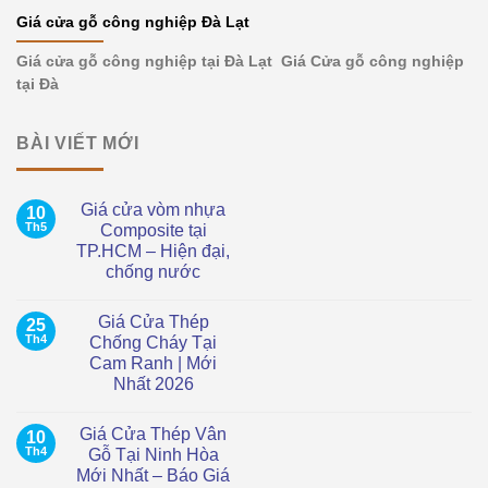
Giá cửa gỗ công nghiệp Đà Lạt
Giá cửa gỗ công nghiệp tại Đà Lạt Giá Cửa gỗ công nghiệp
tại Đà
BÀI VIẾT MỚI
Giá cửa vòm nhựa
10
Th5
Composite tại
TP.HCM – Hiện đại,
chống nước
Không
có
Giá Cửa Thép
25
bình
luận
Th4
Chống Cháy Tại
ở
Cam Ranh | Mới
Giá
cửa
Nhất 2026
vòm
nhựa
Không
Composite
có
Giá Cửa Thép Vân
10
tại
bình
TP.HCM
luận
Th4
Gỗ Tại Ninh Hòa
ở
–
Mới Nhất – Báo Giá
Giá
Hiện