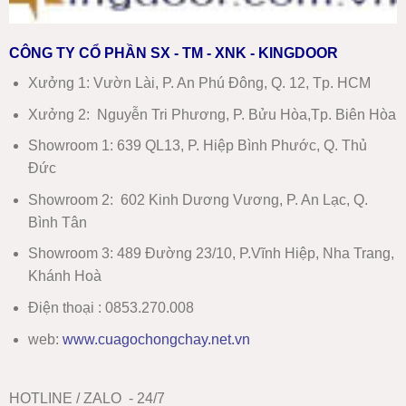
CÔNG TY CỔ PHẦN SX - TM - XNK - KINGDOOR
Xưởng 1:
Vườn Lài, P. An Phú Đông, Q. 12, Tp. HCM
Xưởng 2:
Nguyễn Tri Phương, P. Bửu Hòa,Tp. Biên Hòa
Showroom 1
:
639 QL13, P. Hiệp Bình Phước, Q. Thủ
Đức
Showroom 2
:
602 Kinh Dương Vương, P. An Lạc, Q.
Bình Tân
Showroom 3:
489 Đường 23/10, P.Vĩnh Hiệp, Nha Trang,
Khánh Hoà
Điện thoại : 0853.270.008
web:
www
.
cuagochongchay.net.vn
HOTLINE / ZALO - 24/7