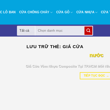
C LỖ BAN
CỬA CHỐNG CHÁY
CỬA GỖ
CỬA NHỰA
CỬA 
Tìm
kiếm:
BÁO GIÁ TIN TỨC
LƯU TRỮ THẺ:
GIÁ CỬA
Giá cửa vòm nhựa Composite tại T
nước
Giá Cửa Vòm Nhựa Composite Tại TP.HCM Mới Nh
TIẾP TỤC ĐỌC
→