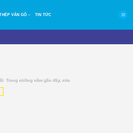
THÉP VÂN GỖ
TIN TỨC
P.HCM – Hiện đại, chống
ất Trong những năm gần đây, cửa