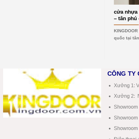
mới
nhất
cửa nhựa 
2026
– tân phú 
KINGDOOR c
quốc tại tâ
CÔNG TY 
Xưởng 1:
V
Xưởng 2:
N
Showroom 
Showroom 
Showroom 