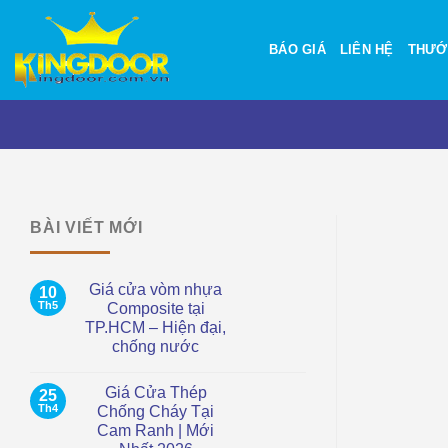
Bỏ
qua
BÁO GIÁ
LIÊN HỆ
THƯỚ
nội
dung
BÀI VIẾT MỚI
Giá cửa vòm nhựa
10
Th5
Composite tại
TP.HCM – Hiện đại,
chống nước
Không
có
Giá Cửa Thép
25
bình
luận
Th4
Chống Cháy Tại
ở
Cam Ranh | Mới
Giá
cửa