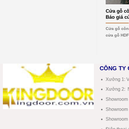
mới
nhất
Cửa gỗ cô
2026
Báo giá 
Cửa gỗ côn
cửa gỗ HDF
CÔNG TY 
Xưởng 1:
V
Xưởng 2:
N
Showroom 
Showroom 
Showroom 