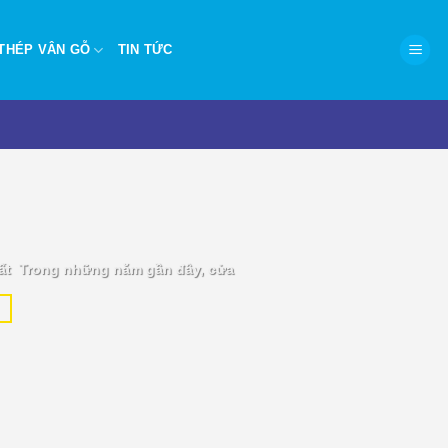
THÉP VÂN GỖ
TIN TỨC
P.HCM – Hiện đại, chống
ất Trong những năm gần đây, cửa