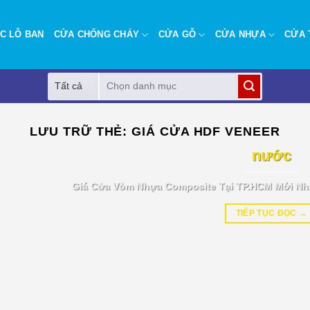
C LỖ BAN
CỬA CHỐNG CHÁY
CỬA GỖ
CỬA NHỰA
CỬA 
Tìm
kiếm:
BÁO GIÁ TIN TỨC
LƯU TRỮ THẺ:
GIÁ CỬA HDF VENEER
Giá cửa vòm nhựa Composite tại T
nước
Giá Cửa Vòm Nhựa Composite Tại TP.HCM Mới Nh
TIẾP TỤC ĐỌC
→