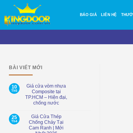
Bỏ
qua
BÁO GIÁ
LIÊN HỆ
THƯỚ
nội
dung
BÀI VIẾT MỚI
Giá cửa vòm nhựa
10
Th5
Composite tại
TP.HCM – Hiện đại,
chống nước
Không
có
Giá Cửa Thép
25
bình
luận
Th4
Chống Cháy Tại
ở
Cam Ranh | Mới
Giá
cửa