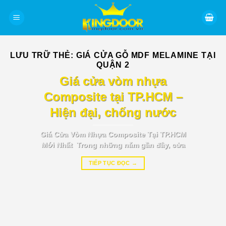
Bỏ
qua
nội
dung
LƯU TRỮ THẺ:
GIÁ CỬA GỖ MDF MELAMINE TẠI
QUẬN 2
BÁO GIÁ TIN TỨC
Giá cửa vòm nhựa
Composite tại TP.HCM –
Hiện đại, chống nước
Giá Cửa Vòm Nhựa Composite Tại TP.HCM
Mới Nhất Trong những năm gần đây, cửa
TIẾP TỤC ĐỌC
→