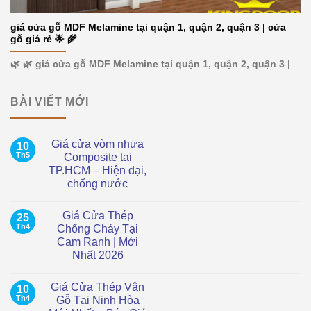
giá cửa gỗ MDF Melamine tại quận 1, quận 2, quận 3 | cửa
gỗ giá rẻ 🌟 🌾
🌿 🌿 giá cửa gỗ MDF Melamine tại quận 1, quận 2, quận 3 |
BÀI VIẾT MỚI
Giá cửa vòm nhựa
10
Th5
Composite tại
TP.HCM – Hiện đại,
chống nước
Không
có
Giá Cửa Thép
25
bình
luận
Th4
Chống Cháy Tại
ở
Cam Ranh | Mới
Giá
cửa
Nhất 2026
vòm
nhựa
Không
Composite
có
Giá Cửa Thép Vân
10
tại
bình
TP.HCM
luận
Th4
Gỗ Tại Ninh Hòa
ở
–