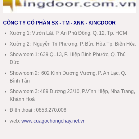
CÔNG TY CỔ PHẦN SX - TM - XNK - KINGDOOR
Xưởng 1:
Vườn Lài, P. An Phú Đông, Q. 12, Tp. HCM
Xưởng 2:
Nguyễn Tri Phương, P. Bửu Hòa,Tp. Biên Hòa
Showroom 1
:
639 QL13, P. Hiệp Bình Phước, Q. Thủ
Đức
Showroom 2
:
602 Kinh Dương Vương, P. An Lạc, Q.
Bình Tân
Showroom 3:
489 Đường 23/10, P.Vĩnh Hiệp, Nha Trang,
Khánh Hoà
Điện thoại : 0853.270.008
web:
www
.
cuagochongchay.net.vn