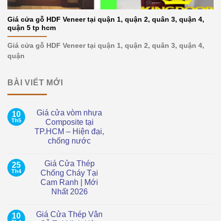
Giá cửa gỗ HDF Veneer tại quận 1, quận 2, quân 3, quận 4,
quận 5 tp hcm
Giá cửa gỗ HDF Veneer tại quận 1, quận 2, quân 3, quận 4,
quận
BÀI VIẾT MỚI
Giá cửa vòm nhựa
10
Th5
Composite tại
TP.HCM – Hiện đại,
chống nước
Không
có
Giá Cửa Thép
25
bình
luận
Th4
Chống Cháy Tại
ở
Cam Ranh | Mới
Giá
cửa
Nhất 2026
vòm
nhựa
Không
Composite
có
Giá Cửa Thép Vân
10
tại
bình