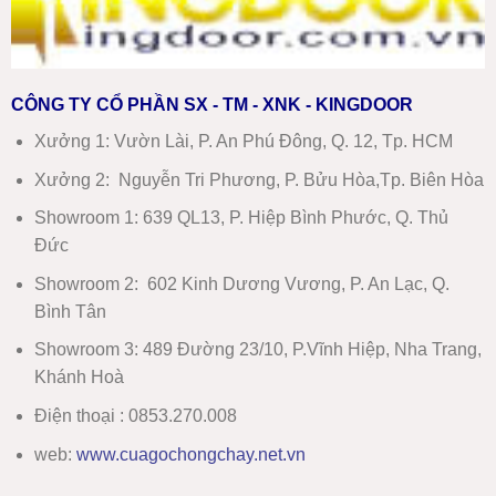
CÔNG TY CỔ PHẦN SX - TM - XNK - KINGDOOR
Xưởng 1:
Vườn Lài, P. An Phú Đông, Q. 12, Tp. HCM
Xưởng 2:
Nguyễn Tri Phương, P. Bửu Hòa,Tp. Biên Hòa
Showroom 1
:
639 QL13, P. Hiệp Bình Phước, Q. Thủ
Đức
Showroom 2
:
602 Kinh Dương Vương, P. An Lạc, Q.
Bình Tân
Showroom 3:
489 Đường 23/10, P.Vĩnh Hiệp, Nha Trang,
Khánh Hoà
Điện thoại : 0853.270.008
web:
www
.
cuagochongchay.net.vn