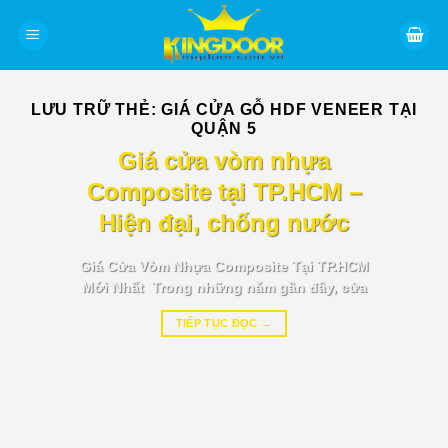
Bỏ
qua
nội
dung
LƯU TRỮ THẺ:
GIÁ CỬA GỖ HDF VENEER TẠI
QUẬN 5
BÁO GIÁ TIN TỨC
Giá cửa vòm nhựa
Composite tại TP.HCM –
Hiện đại, chống nước
Giá Cửa Vòm Nhựa Composite Tại TP.HCM
Mới Nhất Trong những năm gần đây, cửa
TIẾP TỤC ĐỌC
→