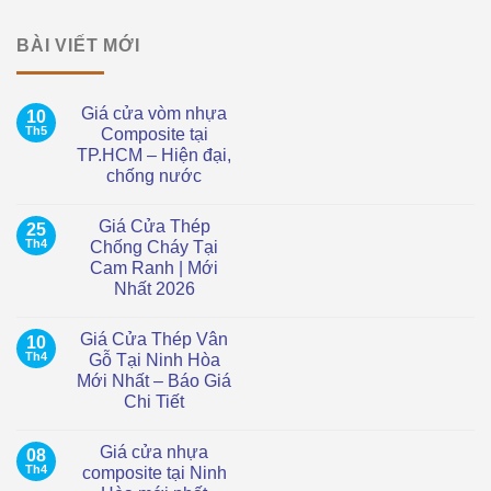
BÀI VIẾT MỚI
Giá cửa vòm nhựa
10
Th5
Composite tại
TP.HCM – Hiện đại,
chống nước
Không
có
Giá Cửa Thép
25
bình
luận
Th4
Chống Cháy Tại
ở
Cam Ranh | Mới
Giá
cửa
Nhất 2026
vòm
nhựa
Không
Composite
có
Giá Cửa Thép Vân
10
tại
bình
TP.HCM
luận
Th4
Gỗ Tại Ninh Hòa
ở
–
Mới Nhất – Báo Giá
Giá
Hiện
Cửa
đại,
Chi Tiết
Thép
chống
Chống
Không
nước
Cháy
có
Giá cửa nhựa
08
Tại
bình
Cam
luận
Th4
composite tại Ninh
ở
Ranh