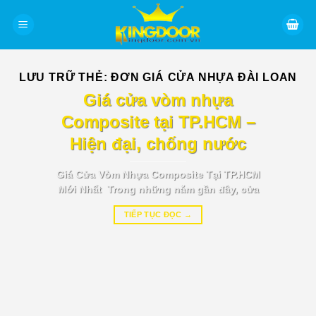
Bỏ
qua
nội
dung
LƯU TRỮ THẺ:
ĐƠN GIÁ CỬA NHỰA ĐÀI LOAN
BÁO GIÁ TIN TỨC
Giá cửa vòm nhựa
Composite tại TP.HCM –
Hiện đại, chống nước
Giá Cửa Vòm Nhựa Composite Tại TP.HCM
Mới Nhất Trong những năm gần đây, cửa
TIẾP TỤC ĐỌC
→