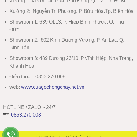
Xưởng 1:
Vườn Lài, P. An Phú Đông, Q. 12, Tp. HCM
Xưởng 2:
Nguyễn Tri Phương, P. Bửu Hòa,Tp. Biên Hòa
Showroom 1
:
639 QL13, P. Hiệp Bình Phước, Q. Thủ
Đức
Showroom 2
:
602 Kinh Dương Vương, P. An Lạc, Q.
Bình Tân
Showroom 3:
489 Đường 23/10, P.Vĩnh Hiệp, Nha Trang,
Khánh Hoà
Điện thoại : 0853.270.008
web:
www
.
cuagochongchay.net.vn
HOTLINE / ZALO - 24/7
***
0853.270.008