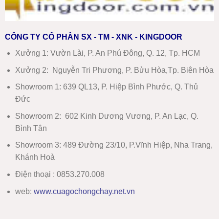
CÔNG TY CỔ PHẦN SX - TM - XNK - KINGDOOR
Xưởng 1:
Vườn Lài, P. An Phú Đông, Q. 12, Tp. HCM
Xưởng 2:
Nguyễn Tri Phương, P. Bửu Hòa,Tp. Biên Hòa
Showroom 1
:
639 QL13, P. Hiệp Bình Phước, Q. Thủ
Đức
Showroom 2
:
602 Kinh Dương Vương, P. An Lạc, Q.
Bình Tân
Showroom 3:
489 Đường 23/10, P.Vĩnh Hiệp, Nha Trang,
Khánh Hoà
Điện thoại : 0853.270.008
web:
www
.
cuagochongchay.net.vn