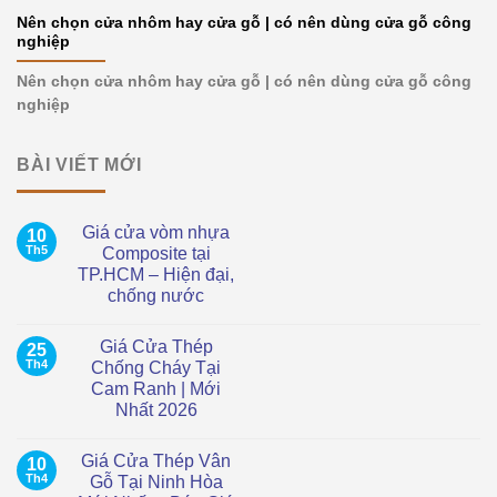
Nên chọn cửa nhôm hay cửa gỗ | có nên dùng cửa gỗ công
nghiệp
Nên chọn cửa nhôm hay cửa gỗ | có nên dùng cửa gỗ công
nghiệp
BÀI VIẾT MỚI
Giá cửa vòm nhựa
10
Th5
Composite tại
TP.HCM – Hiện đại,
chống nước
Không
có
Giá Cửa Thép
25
bình
luận
Th4
Chống Cháy Tại
ở
Cam Ranh | Mới
Giá
cửa
Nhất 2026
vòm
nhựa
Không
Composite
có
Giá Cửa Thép Vân
10
tại
bình
TP.HCM
luận
Th4
Gỗ Tại Ninh Hòa
ở
–