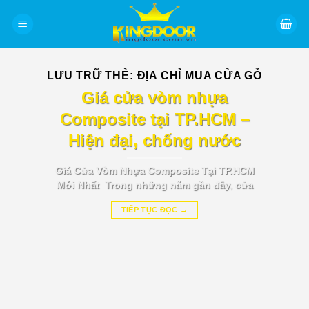
Bỏ
qua
nội
dung
LƯU TRỮ THẺ:
ĐỊA CHỈ MUA CỬA GỖ
BÁO GIÁ TIN TỨC
Giá cửa vòm nhựa
Composite tại TP.HCM –
Hiện đại, chống nước
Giá Cửa Vòm Nhựa Composite Tại TP.HCM
Mới Nhất Trong những năm gần đây, cửa
TIẾP TỤC ĐỌC
→