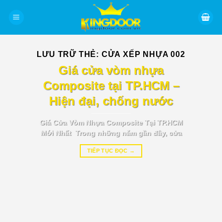
Bỏ
qua
nội
dung
LƯU TRỮ THẺ:
CỬA XẾP NHỰA 002
BÁO GIÁ TIN TỨC
Giá cửa vòm nhựa
Composite tại TP.HCM –
Hiện đại, chống nước
Giá Cửa Vòm Nhựa Composite Tại TP.HCM
Mới Nhất Trong những năm gần đây, cửa
TIẾP TỤC ĐỌC
→