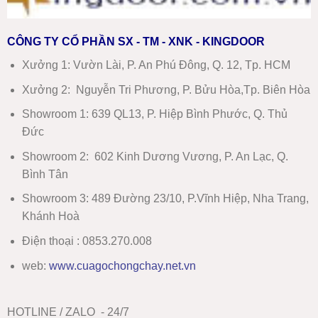
CÔNG TY CỔ PHẦN SX - TM - XNK - KINGDOOR
Xưởng 1:
Vườn Lài, P. An Phú Đông, Q. 12, Tp. HCM
Xưởng 2:
Nguyễn Tri Phương, P. Bửu Hòa,Tp. Biên Hòa
Showroom 1
:
639 QL13, P. Hiệp Bình Phước, Q. Thủ
Đức
Showroom 2
:
602 Kinh Dương Vương, P. An Lạc, Q.
Bình Tân
Showroom 3:
489 Đường 23/10, P.Vĩnh Hiệp, Nha Trang,
Khánh Hoà
Điện thoại : 0853.270.008
web:
www
.
cuagochongchay.net.vn
HOTLINE / ZALO - 24/7