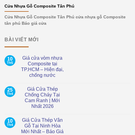
Cửa Nhựa Gỗ Composite Tân Phú
Cửa Nhựa Gỗ Composite Tân Phú cửa nhựa gỗ Composite
tân phú Báo giá cửa
BÀI VIẾT MỚI
Giá cửa vòm nhựa
10
Th5
Composite tại
TP.HCM – Hiện đại,
chống nước
Không
có
Giá Cửa Thép
25
bình
luận
Th4
Chống Cháy Tại
ở
Cam Ranh | Mới
Giá
cửa
Nhất 2026
vòm
nhựa
Không
Composite
có
Giá Cửa Thép Vân
10
tại
bình
TP.HCM
luận
Th4
Gỗ Tại Ninh Hòa
ở
–
Mới Nhất – Báo Giá
Giá
Hiện