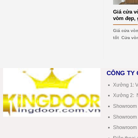
mới
nhất
Giá cửa v
2026
vòm đẹp, g
Giá cửa vòm
tốt Cửa vò
CÔNG TY 
Xưởng 1:
V
Xưởng 2:
N
Showroom 
Showroom 
Showroom 