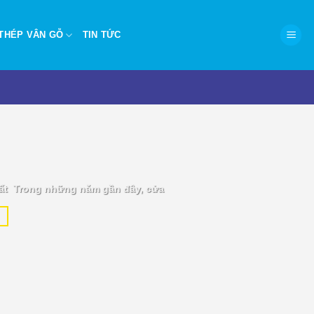
THÉP VÂN GỖ
TIN TỨC
P.HCM – Hiện đại, chống
ất Trong những năm gần đây, cửa