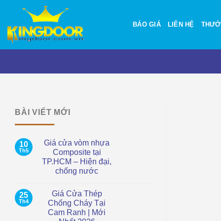
Bỏ
qua
BÁO GIÁ
LIÊN HỆ
THƯỚ
nội
dung
BÀI VIẾT MỚI
Giá cửa vòm nhựa
10
Th5
Composite tại
TP.HCM – Hiện đại,
chống nước
Không
có
Giá Cửa Thép
25
bình
luận
Th4
Chống Cháy Tại
ở
Cam Ranh | Mới
Giá
cửa