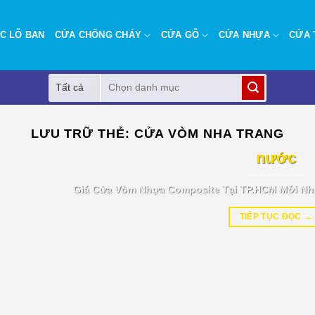
C LỖ BAN
CỬA CHỐNG CHÁY
CỬA GỖ
CỬA NHỰA
CỬA 
Tìm
kiếm:
BÁO GIÁ TIN TỨC
LƯU TRỮ THẺ:
CỬA VÒM NHA TRANG
Giá cửa vòm nhựa Composite tại T
nước
Giá Cửa Vòm Nhựa Composite Tại TP.HCM Mới Nh
TIẾP TỤC ĐỌC
→