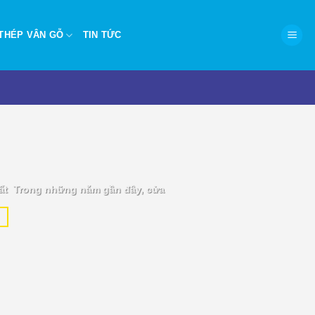
THÉP VÂN GỖ
TIN TỨC
P.HCM – Hiện đại, chống
ất Trong những năm gần đây, cửa