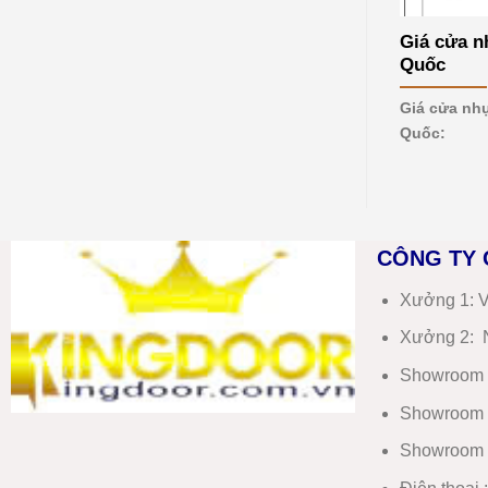
mới
nhất
Giá cửa n
2026
Quốc
Giá cửa nhự
Quốc: 
CÔNG TY 
Xưởng 1:
V
Xưởng 2:
N
Showroom 
Showroom 
Showroom 