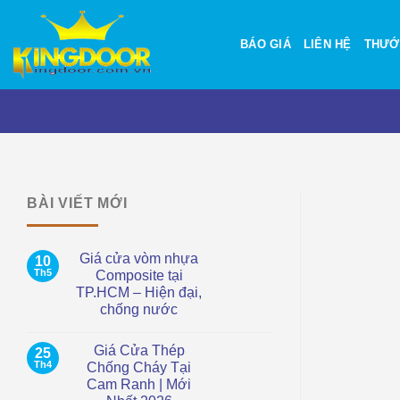
Bỏ
qua
BÁO GIÁ
LIÊN HỆ
THƯỚ
nội
dung
BÀI VIẾT MỚI
Giá cửa vòm nhựa
10
Th5
Composite tại
TP.HCM – Hiện đại,
chống nước
Không
có
Giá Cửa Thép
25
bình
luận
Th4
Chống Cháy Tại
ở
Cam Ranh | Mới
Giá
cửa