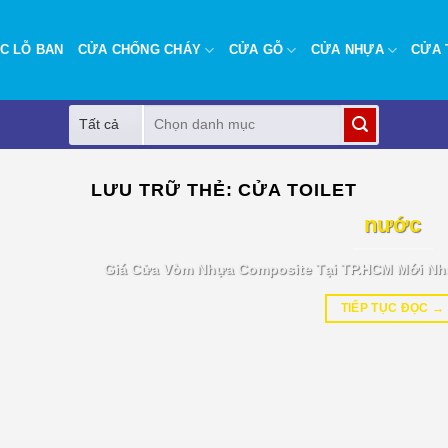
C LỖ BAN
CỬA CHỐNG CHÁY
CỬA GỖ
CỬA NHỰA
CỬA 
Tìm
kiếm:
BÁO GIÁ TIN TỨC
LƯU TRỮ THẺ:
CỬA TOILET
Giá cửa vòm nhựa Composite tại T
nước
Giá Cửa Vòm Nhựa Composite Tại TP.HCM Mới Nh
TIẾP TỤC ĐỌC
→