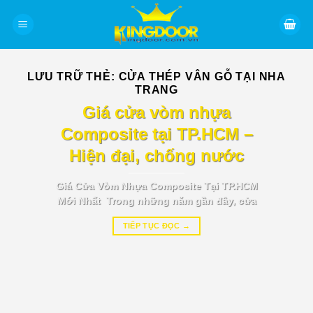
Bỏ
qua
nội
dung
LƯU TRỮ THẺ:
CỬA THÉP VÂN GỖ TẠI NHA
TRANG
BÁO GIÁ TIN TỨC
Giá cửa vòm nhựa
Composite tại TP.HCM –
Hiện đại, chống nước
Giá Cửa Vòm Nhựa Composite Tại TP.HCM
Mới Nhất Trong những năm gần đây, cửa
TIẾP TỤC ĐỌC
→