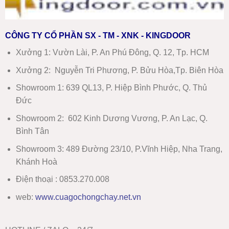
CÔNG TY CỔ PHẦN SX - TM - XNK - KINGDOOR
Xưởng 1:
Vườn Lài, P. An Phú Đông, Q. 12, Tp. HCM
Xưởng 2:
Nguyễn Tri Phương, P. Bửu Hòa,Tp. Biên Hòa
Showroom 1
:
639 QL13, P. Hiệp Bình Phước, Q. Thủ
Đức
Showroom 2
:
602 Kinh Dương Vương, P. An Lạc, Q.
Bình Tân
Showroom 3:
489 Đường 23/10, P.Vĩnh Hiệp, Nha Trang,
Khánh Hoà
Điện thoại : 0853.270.008
web:
www
.
cuagochongchay.net.vn