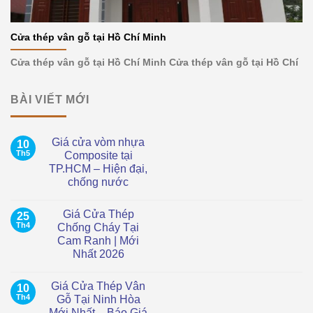
Cửa thép vân gỗ tại Hồ Chí Minh
Cửa thép vân gỗ tại Hồ Chí Minh Cửa thép vân gỗ tại Hồ Chí
BÀI VIẾT MỚI
Giá cửa vòm nhựa
10
Th5
Composite tại
TP.HCM – Hiện đại,
chống nước
Không
có
Giá Cửa Thép
25
bình
luận
Th4
Chống Cháy Tại
ở
Cam Ranh | Mới
Giá
cửa
Nhất 2026
vòm
nhựa
Không
Composite
có
Giá Cửa Thép Vân
10
tại
bình
TP.HCM
luận
Th4
Gỗ Tại Ninh Hòa
ở
–
Mới Nhất – Báo Giá