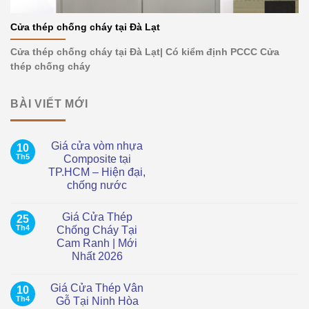
Cửa thép chống cháy tại Đà Lạt
Cửa thép chống cháy tại Đà Lạt| Có kiểm định PCCC Cửa
thép chống cháy
BÀI VIẾT MỚI
Giá cửa vòm nhựa
10
Th5
Composite tại
TP.HCM – Hiện đại,
chống nước
Không
có
Giá Cửa Thép
25
bình
luận
Th4
Chống Cháy Tại
ở
Cam Ranh | Mới
Giá
cửa
Nhất 2026
vòm
nhựa
Không
Composite
có
Giá Cửa Thép Vân
10
tại
bình
TP.HCM
luận
Th4
Gỗ Tại Ninh Hòa
ở
–