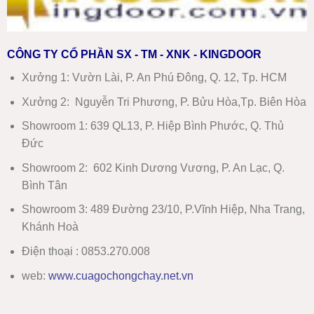
CÔNG TY CỔ PHẦN SX - TM - XNK - KINGDOOR
Xưởng 1:
Vườn Lài, P. An Phú Đông, Q. 12, Tp. HCM
Xưởng 2:
Nguyễn Tri Phương, P. Bửu Hòa,Tp. Biên Hòa
Showroom 1
:
639 QL13, P. Hiệp Bình Phước, Q. Thủ
Đức
Showroom 2
:
602 Kinh Dương Vương, P. An Lạc, Q.
Bình Tân
Showroom 3:
489 Đường 23/10, P.Vĩnh Hiệp, Nha Trang,
Khánh Hoà
Điện thoại : 0853.270.008
web:
www
.
cuagochongchay.net.vn