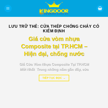
Bỏ
qua
nội
dung
LƯU TRỮ THẺ:
CỬA THÉP CHỐNG CHÁY CÓ
KIỂM ĐỊNH
BÁO GIÁ TIN TỨC
Giá cửa vòm nhựa
Composite tại TP.HCM –
Hiện đại, chống nước
Giá Cửa Vòm Nhựa Composite Tại TP.HCM
Mới Nhất Trong những năm gần đây, cửa
TIẾP TỤC ĐỌC
→