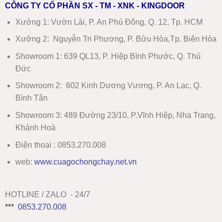
CÔNG TY CỔ PHẦN SX - TM - XNK - KINGDOOR
Xưởng 1:
Vườn Lài, P. An Phú Đông, Q. 12, Tp. HCM
Xưởng 2:
Nguyễn Tri Phương, P. Bửu Hòa,Tp. Biên Hòa
Showroom 1
:
639 QL13, P. Hiệp Bình Phước, Q. Thủ
Đức
Showroom 2
:
602 Kinh Dương Vương, P. An Lạc, Q.
Bình Tân
Showroom 3:
489 Đường 23/10, P.Vĩnh Hiệp, Nha Trang,
Khánh Hoà
Điện thoại : 0853.270.008
web:
www
.
cuagochongchay.net.vn
HOTLINE / ZALO - 24/7
***
0853.270.008