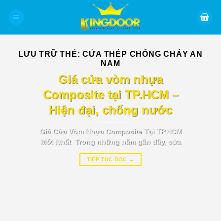
Bỏ
qua
nội
dung
LƯU TRỮ THẺ:
CỬA THÉP CHỐNG CHÁY AN
NAM
BÁO GIÁ TIN TỨC
Giá cửa vòm nhựa
Composite tại TP.HCM –
Hiện đại, chống nước
Giá Cửa Vòm Nhựa Composite Tại TP.HCM
Mới Nhất Trong những năm gần đây, cửa
TIẾP TỤC ĐỌC
→