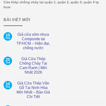
Cửa thép chống cháy tại quận 1, quận 2, quận 3, quận 4 tp
hcm
BÀI VIẾT MỚI
Giá cửa vòm nhựa
10
Th5
Composite tại
TP.HCM – Hiện đại,
chống nước
Không
có
Giá Cửa Thép
25
bình
luận
Th4
Chống Cháy Tại
ở
Cam Ranh | Mới
Giá
cửa
Nhất 2026
vòm
nhựa
Không
Composite
có
Giá Cửa Thép Vân
10
tại
bình
TP.HCM
luận
Th4
Gỗ Tại Ninh Hòa
ở
–
Mới Nhất – Báo Giá
Giá
Hiện
Cửa
đại,
Chi Tiết
Thép
chống
Chống
Không
nước
Cháy
có