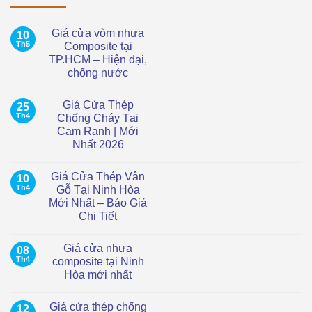
Giá cửa vòm nhựa
10
Th5
Composite tại
TP.HCM – Hiện đại,
chống nước
Không
có
Giá Cửa Thép
25
bình
luận
Th4
Chống Cháy Tại
ở
Cam Ranh | Mới
Giá
cửa
Nhất 2026
vòm
nhựa
Không
Composite
có
Giá Cửa Thép Vân
10
tại
bình
TP.HCM
luận
Th4
Gỗ Tại Ninh Hòa
ở
–
Mới Nhất – Báo Giá
Giá
Hiện
Cửa
đại,
Chi Tiết
Thép
chống
Chống
Không
nước
Cháy
có
Giá cửa nhựa
08
Tại
bình
Cam
luận
Th4
composite tại Ninh
ở
Ranh
Hòa mới nhất
Giá
|
Cửa
Mới
Không
Thép
Nhất
có
Vân
2026
Giá cửa thép chống
12
bình
Gỗ