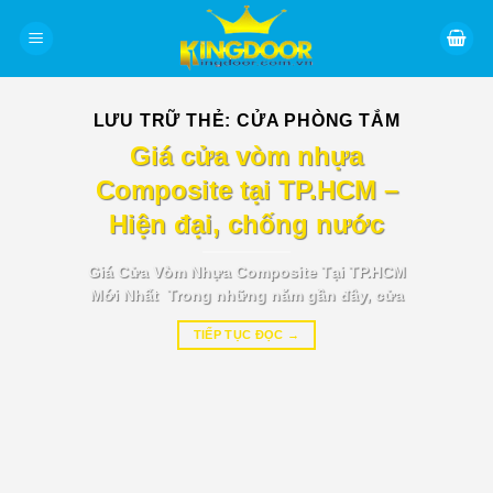
Bỏ
qua
nội
dung
LƯU TRỮ THẺ:
CỬA PHÒNG TẮM
BÁO GIÁ TIN TỨC
Giá cửa vòm nhựa
Composite tại TP.HCM –
Hiện đại, chống nước
Giá Cửa Vòm Nhựa Composite Tại TP.HCM
Mới Nhất Trong những năm gần đây, cửa
TIẾP TỤC ĐỌC
→