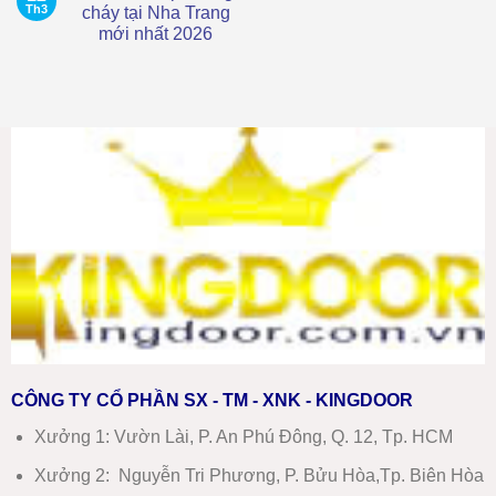
luận
Th3
cháy tại Nha Trang
Tại
ở
Ninh
mới nhất 2026
Giá
Hòa
cửa
Mới
Không
nhựa
Nhất
có
composite
–
bình
tại
Báo
luận
Ninh
ở
Giá
Hòa
Giá
Chi
mới
cửa
Tiết
nhất
thép
chống
cháy
tại
Nha
Trang
mới
nhất
2026
CÔNG TY CỔ PHẦN SX - TM - XNK - KINGDOOR
Xưởng 1:
Vườn Lài, P. An Phú Đông, Q. 12, Tp. HCM
Xưởng 2:
Nguyễn Tri Phương, P. Bửu Hòa,Tp. Biên Hòa