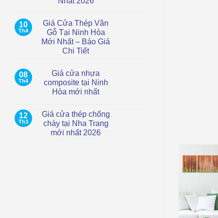
Nhất 2026
vòm
nhựa
Không
Composite
có
Giá Cửa Thép Vân
10
tại
bình
TP.HCM
luận
Th4
Gỗ Tại Ninh Hòa
ở
–
Mới Nhất – Báo Giá
Giá
Hiện
Cửa
đại,
Chi Tiết
Thép
chống
ng mới nhất 2026
Chống
Không
nước
Cháy
có
Giá cửa nhựa
08
Tại
bình
Cam
luận
iều khách hàng quan tâm
Th4
composite tại Ninh
ở
Ranh
Hòa mới nhất
Giá
|
Cửa
Mới
Không
Thép
Nhất
có
Vân
2026
Giá cửa thép chống
12
bình
Gỗ
luận
Th3
cháy tại Nha Trang
Tại
ở
Ninh
mới nhất 2026
Giá
Hòa
cửa
Mới
Không
nhựa
Nhất
có
composite
–
bình
tại
Báo
luận
Ninh
ở
Giá
Hòa
Giá
Chi
mới
cửa
Tiết
nhất
thép
chống
cháy
tại
Nha
Trang