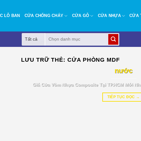
C LỖ BAN
CỬA CHỐNG CHÁY
CỬA GỖ
CỬA NHỰA
CỬA 
Tìm
kiếm:
BÁO GIÁ TIN TỨC
LƯU TRỮ THẺ:
CỬA PHÒNG MDF
Giá cửa vòm nhựa Composite tại T
nước
Giá Cửa Vòm Nhựa Composite Tại TP.HCM Mới Nh
TIẾP TỤC ĐỌC
→