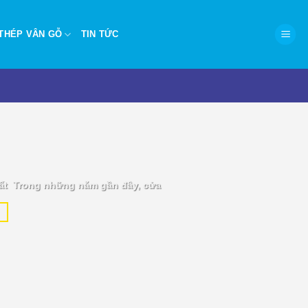
THÉP VÂN GỖ
TIN TỨC
P.HCM – Hiện đại, chống
ất Trong những năm gần đây, cửa