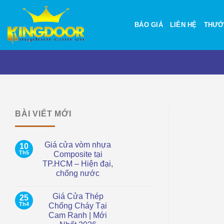
Bỏ
qua
BÁO GIÁ
LIÊN HỆ
THƯỚ
nội
dung
BÀI VIẾT MỚI
Giá cửa vòm nhựa
10
Th5
Composite tại
TP.HCM – Hiện đại,
chống nước
Không
có
Giá Cửa Thép
25
bình
luận
Th4
Chống Cháy Tại
ở
Cam Ranh | Mới
Giá
cửa