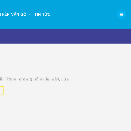
THÉP VÂN GỖ
TIN TỨC
P.HCM – Hiện đại, chống
ất Trong những năm gần đây, cửa