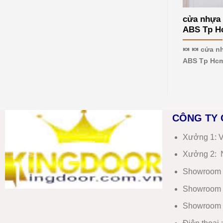
mới
nhất
cửa nhựa 
2026
ABS Tp Hc
🍬 🍬 cửa n
ABS Tp Hcm
CÔNG TY 
Xưởng 1:
V
Xưởng 2:
N
Showroom 
Showroom 
Showroom 