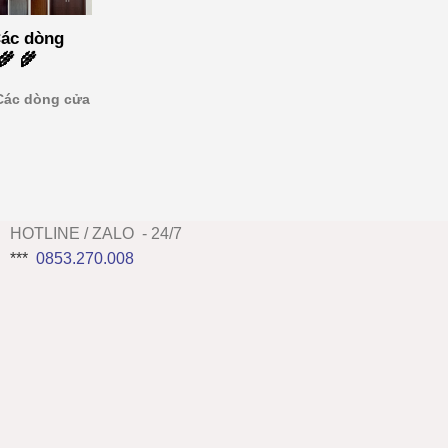
Các dòng
🌾 🌾
 Các dòng cửa
HOTLINE / ZALO - 24/7
***
0853.270.008