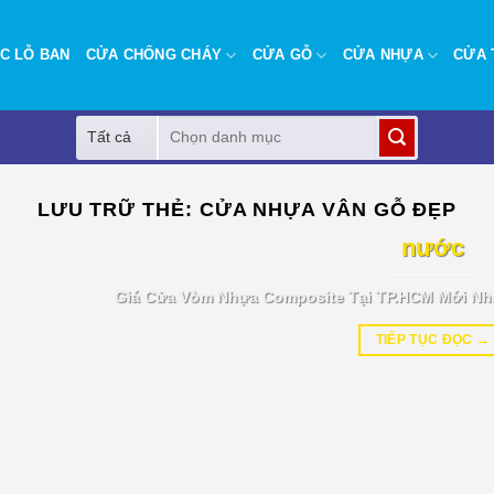
C LỖ BAN
CỬA CHỐNG CHÁY
CỬA GỖ
CỬA NHỰA
CỬA 
Tìm
kiếm:
BÁO GIÁ TIN TỨC
LƯU TRỮ THẺ:
CỬA NHỰA VÂN GỖ ĐẸP
Giá cửa vòm nhựa Composite tại T
nước
Giá Cửa Vòm Nhựa Composite Tại TP.HCM Mới Nh
TIẾP TỤC ĐỌC
→