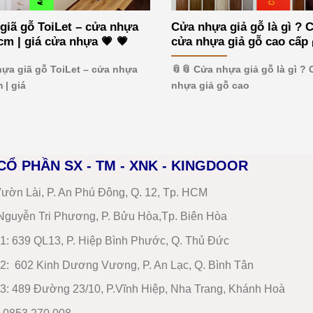
giã gỗ ToiLet – cửa nhựa
Cửa nhựa giả gỗ là gì ? 
m | giá cửa nhựa 💗 💗
cửa nhựa giả gỗ cao cấp 
hựa giã gỗ ToiLet – cửa nhựa
📎📎 Cửa nhựa giả gỗ là gì ?
 | giá
nhựa giả gỗ cao
CỔ PHẦN SX - TM - XNK - KINGDOOR
ườn Lài, P. An Phú Đông, Q. 12, Tp. HCM
guyễn Tri Phương, P. Bửu Hòa,Tp. Biên Hòa
1
:
639 QL13, P. Hiệp Bình Phước, Q. Thủ Đức
2
:
602 Kinh Dương Vương, P. An Lạc, Q. Bình Tân
3:
489 Đường 23/10, P.Vĩnh Hiệp, Nha Trang, Khánh Hoà