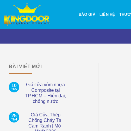
Bỏ
qua
BÁO GIÁ
LIÊN HỆ
THƯỚ
nội
dung
BÀI VIẾT MỚI
Giá cửa vòm nhựa
10
Th5
Composite tại
TP.HCM – Hiện đại,
chống nước
Không
có
Giá Cửa Thép
25
bình
luận
Th4
Chống Cháy Tại
ở
Cam Ranh | Mới
Giá
cửa