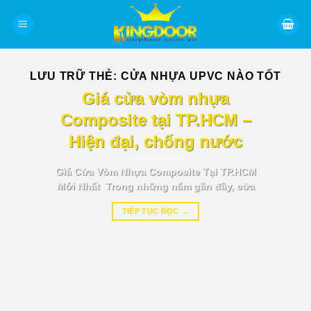
Bỏ
qua
nội
dung
LƯU TRỮ THẺ:
CỬA NHỰA UPVC NÀO TỐT
BÁO GIÁ TIN TỨC
Giá cửa vòm nhựa
Composite tại TP.HCM –
Hiện đại, chống nước
Giá Cửa Vòm Nhựa Composite Tại TP.HCM
Mới Nhất Trong những năm gần đây, cửa
TIẾP TỤC ĐỌC
→