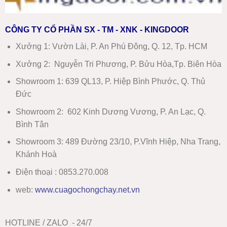
CÔNG TY CỔ PHẦN SX - TM - XNK - KINGDOOR
Xưởng 1:
Vườn Lài, P. An Phú Đông, Q. 12, Tp. HCM
Xưởng 2:
Nguyễn Tri Phương, P. Bửu Hòa,Tp. Biên Hòa
Showroom 1
:
639 QL13, P. Hiệp Bình Phước, Q. Thủ
Đức
Showroom 2
:
602 Kinh Dương Vương, P. An Lạc, Q.
Bình Tân
Showroom 3:
489 Đường 23/10, P.Vĩnh Hiệp, Nha Trang,
Khánh Hoà
Điện thoại : 0853.270.008
web:
www
.
cuagochongchay.net.vn
HOTLINE / ZALO - 24/7