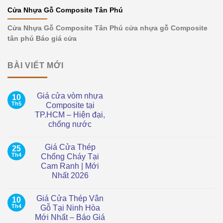
Cửa Nhựa Gỗ Composite Tân Phú
Cửa Nhựa Gỗ Composite Tân Phú cửa nhựa gỗ Composite
tân phú Báo giá cửa
BÀI VIẾT MỚI
Giá cửa vòm nhựa
10
Th5
Composite tại
TP.HCM – Hiện đại,
chống nước
Không
có
Giá Cửa Thép
25
bình
luận
Th4
Chống Cháy Tại
ở
Cam Ranh | Mới
Giá
cửa
Nhất 2026
vòm
nhựa
Không
Composite
có
Giá Cửa Thép Vân
10
tại
bình
TP.HCM
luận
Th4
Gỗ Tại Ninh Hòa
ở
–
Mới Nhất – Báo Giá
Giá
Hiện