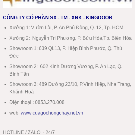
CÔNG TY CỔ PHẦN SX - TM - XNK - KINGDOOR
Xưởng 1:
Vườn Lài, P. An Phú Đông, Q. 12, Tp. HCM
Xưởng 2:
Nguyễn Tri Phương, P. Bửu Hòa,Tp. Biên Hòa
Showroom 1
:
639 QL13, P. Hiệp Bình Phước, Q. Thủ
Đức
Showroom 2
:
602 Kinh Dương Vương, P. An Lạc, Q.
Bình Tân
Showroom 3:
489 Đường 23/10, P.Vĩnh Hiệp, Nha Trang,
Khánh Hoà
Điện thoại : 0853.270.008
web:
www
.
cuagochongchay.net.vn
HOTLINE / ZALO - 24/7