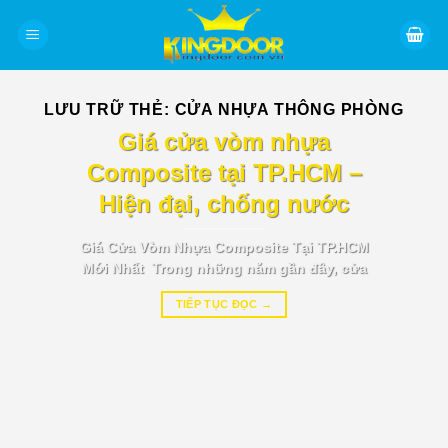
Bỏ
qua
nội
dung
LƯU TRỮ THẺ:
CỬA NHỰA THÔNG PHÒNG
BÁO GIÁ TIN TỨC
Giá cửa vòm nhựa
Composite tại TP.HCM –
Hiện đại, chống nước
Giá Cửa Vòm Nhựa Composite Tại TP.HCM
Mới Nhất Trong những năm gần đây, cửa
TIẾP TỤC ĐỌC
→