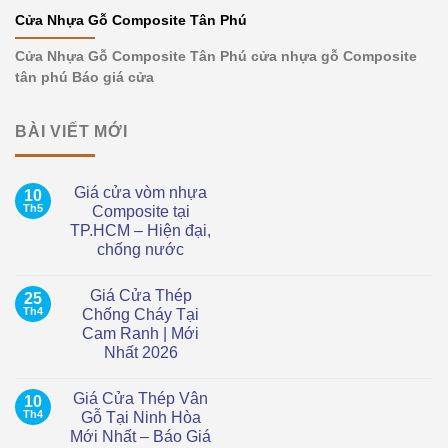
Cửa Nhựa Gỗ Composite Tân Phú
Cửa Nhựa Gỗ Composite Tân Phú cửa nhựa gỗ Composite
tân phú Báo giá cửa
BÀI VIẾT MỚI
Giá cửa vòm nhựa
10
Th5
Composite tại
TP.HCM – Hiện đại,
chống nước
Không
có
Giá Cửa Thép
25
bình
luận
Th4
Chống Cháy Tại
ở
Cam Ranh | Mới
Giá
cửa
Nhất 2026
vòm
nhựa
Không
Composite
có
Giá Cửa Thép Vân
10
tại
bình
TP.HCM
luận
Th4
Gỗ Tại Ninh Hòa
ở
–
Mới Nhất – Báo Giá
Giá
Hiện