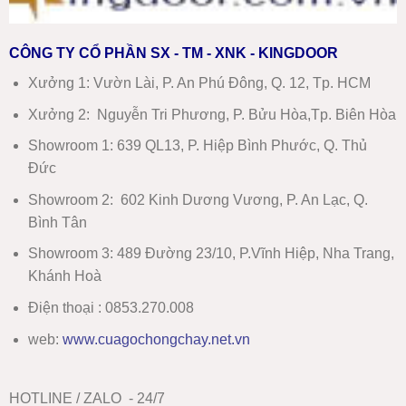
CÔNG TY CỔ PHẦN SX - TM - XNK - KINGDOOR
Xưởng 1:
Vườn Lài, P. An Phú Đông, Q. 12, Tp. HCM
Xưởng 2:
Nguyễn Tri Phương, P. Bửu Hòa,Tp. Biên Hòa
Showroom 1
:
639 QL13, P. Hiệp Bình Phước, Q. Thủ
Đức
Showroom 2
:
602 Kinh Dương Vương, P. An Lạc, Q.
Bình Tân
Showroom 3:
489 Đường 23/10, P.Vĩnh Hiệp, Nha Trang,
Khánh Hoà
Điện thoại : 0853.270.008
web:
www
.
cuagochongchay.net.vn
HOTLINE / ZALO - 24/7