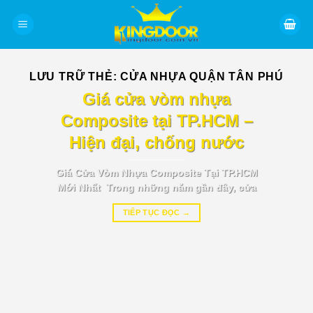
Bỏ
qua
nội
dung
LƯU TRỮ THẺ:
CỬA NHỰA QUẬN TÂN PHÚ
BÁO GIÁ TIN TỨC
Giá cửa vòm nhựa
Composite tại TP.HCM –
Hiện đại, chống nước
Giá Cửa Vòm Nhựa Composite Tại TP.HCM
Mới Nhất Trong những năm gần đây, cửa
TIẾP TỤC ĐỌC
→