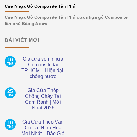
Cửa Nhựa Gỗ Composite Tân Phú
Cửa Nhựa Gỗ Composite Tân Phú cửa nhựa gỗ Composite
tân phú Báo giá cửa
BÀI VIẾT MỚI
Giá cửa vòm nhựa
10
Th5
Composite tại
TP.HCM – Hiện đại,
chống nước
Không
có
Giá Cửa Thép
25
bình
luận
Th4
Chống Cháy Tại
ở
Cam Ranh | Mới
Giá
cửa
Nhất 2026
vòm
nhựa
Không
Composite
có
Giá Cửa Thép Vân
10
tại
bình
TP.HCM
luận
Th4
Gỗ Tại Ninh Hòa
ở
–
Mới Nhất – Báo Giá
Giá
Hiện