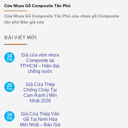
Cửa Nhựa Gỗ Composite Tân Phú
Cửa Nhựa Gỗ Composite Tân Phú cửa nhựa gỗ Composite
tân phú Báo giá cửa
BÀI VIẾT MỚI
Giá cửa vòm nhựa
10
Th5
Composite tại
TP.HCM – Hiện đại,
chống nước
Không
có
Giá Cửa Thép
25
bình
luận
Th4
Chống Cháy Tại
ở
Cam Ranh | Mới
Giá
cửa
Nhất 2026
vòm
nhựa
Không
Composite
có
Giá Cửa Thép Vân
10
tại
bình
TP.HCM
luận
Th4
Gỗ Tại Ninh Hòa
ở
–
Mới Nhất – Báo Giá
Giá
Hiện