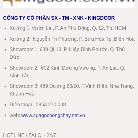
CÔNG TY CỔ PHẦN SX - TM - XNK - KINGDOOR
Xưởng 1:
Vườn Lài, P. An Phú Đông, Q. 12, Tp. HCM
Xưởng 2:
Nguyễn Tri Phương, P. Bửu Hòa,Tp. Biên Hòa
Showroom 1
:
639 QL13, P. Hiệp Bình Phước, Q. Thủ
Đức
Showroom 2
:
602 Kinh Dương Vương, P. An Lạc, Q.
Bình Tân
Showroom 3:
489 Đường 23/10, P.Vĩnh Hiệp, Nha Trang,
Khánh Hoà
Điện thoại : 0853.270.008
web:
www
.
cuagochongchay.net.vn
HOTLINE / ZALO - 24/7