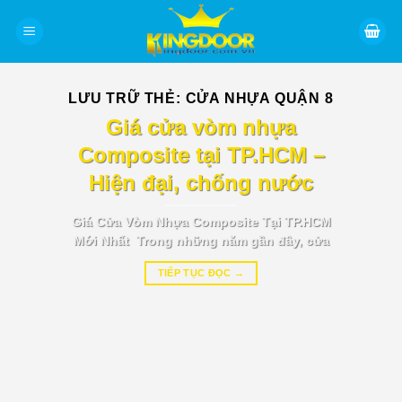
Bỏ
qua
nội
dung
LƯU TRỮ THẺ:
CỬA NHỰA QUẬN 8
BÁO GIÁ TIN TỨC
Giá cửa vòm nhựa
Composite tại TP.HCM –
Hiện đại, chống nước
Giá Cửa Vòm Nhựa Composite Tại TP.HCM
Mới Nhất Trong những năm gần đây, cửa
TIẾP TỤC ĐỌC
→