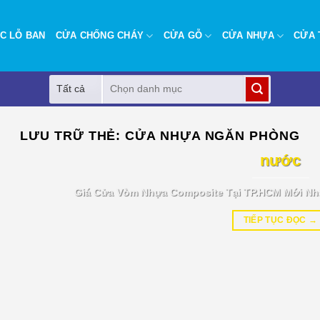
C LỖ BAN
CỬA CHỐNG CHÁY
CỬA GỖ
CỬA NHỰA
CỬA 
Tìm
kiếm:
BÁO GIÁ TIN TỨC
LƯU TRỮ THẺ:
CỬA NHỰA NGĂN PHÒNG
Giá cửa vòm nhựa Composite tại T
nước
Giá Cửa Vòm Nhựa Composite Tại TP.HCM Mới Nh
TIẾP TỤC ĐỌC
→