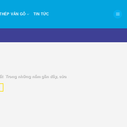
THÉP VÂN GỖ
TIN TỨC
P.HCM – Hiện đại, chống
ất Trong những năm gần đây, cửa