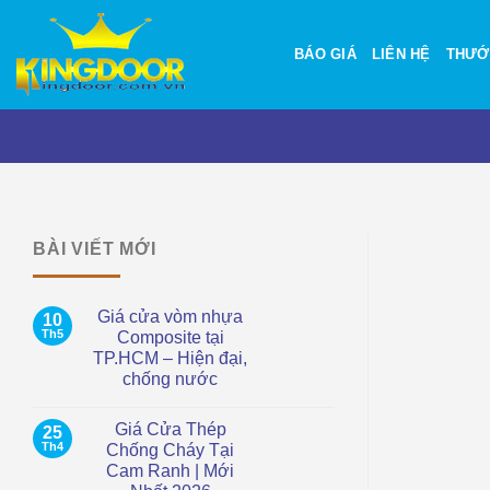
Bỏ
qua
BÁO GIÁ
LIÊN HỆ
THƯỚ
nội
dung
BÀI VIẾT MỚI
Giá cửa vòm nhựa
10
Th5
Composite tại
TP.HCM – Hiện đại,
chống nước
Không
có
Giá Cửa Thép
25
bình
luận
Th4
Chống Cháy Tại
ở
Cam Ranh | Mới
Giá
cửa