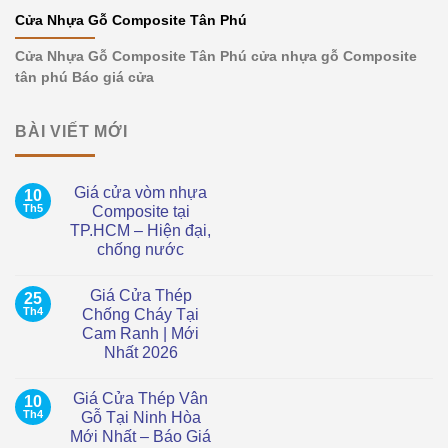
Cửa Nhựa Gỗ Composite Tân Phú
Cửa Nhựa Gỗ Composite Tân Phú cửa nhựa gỗ Composite
tân phú Báo giá cửa
BÀI VIẾT MỚI
Giá cửa vòm nhựa
10
Th5
Composite tại
TP.HCM – Hiện đại,
chống nước
Không
có
Giá Cửa Thép
25
bình
luận
Th4
Chống Cháy Tại
ở
Cam Ranh | Mới
Giá
cửa
Nhất 2026
vòm
nhựa
Không
Composite
có
Giá Cửa Thép Vân
10
tại
bình
TP.HCM
luận
Th4
Gỗ Tại Ninh Hòa
ở
–
Mới Nhất – Báo Giá
Giá
Hiện