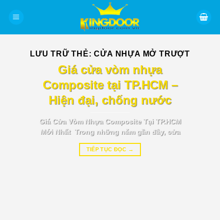
Bỏ
qua
nội
dung
LƯU TRỮ THẺ:
CỬA NHỰA MỞ TRƯỢT
BÁO GIÁ TIN TỨC
Giá cửa vòm nhựa
Composite tại TP.HCM –
Hiện đại, chống nước
Giá Cửa Vòm Nhựa Composite Tại TP.HCM
Mới Nhất Trong những năm gần đây, cửa
TIẾP TỤC ĐỌC
→