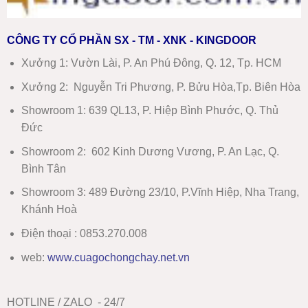
CÔNG TY CỔ PHẦN SX - TM - XNK - KINGDOOR
Xưởng 1:
Vườn Lài, P. An Phú Đông, Q. 12, Tp. HCM
Xưởng 2:
Nguyễn Tri Phương, P. Bửu Hòa,Tp. Biên Hòa
Showroom 1
:
639 QL13, P. Hiệp Bình Phước, Q. Thủ
Đức
Showroom 2
:
602 Kinh Dương Vương, P. An Lạc, Q.
Bình Tân
Showroom 3:
489 Đường 23/10, P.Vĩnh Hiệp, Nha Trang,
Khánh Hoà
Điện thoại : 0853.270.008
web:
www
.
cuagochongchay.net.vn
HOTLINE / ZALO - 24/7