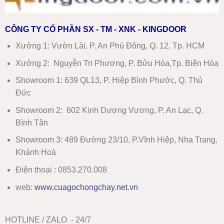
CÔNG TY CỔ PHẦN SX - TM - XNK - KINGDOOR
Xưởng 1:
Vườn Lài, P. An Phú Đông, Q. 12, Tp. HCM
Xưởng 2:
Nguyễn Tri Phương, P. Bửu Hòa,Tp. Biên Hòa
Showroom 1
:
639 QL13, P. Hiệp Bình Phước, Q. Thủ
Đức
Showroom 2
:
602 Kinh Dương Vương, P. An Lạc, Q.
Bình Tân
Showroom 3:
489 Đường 23/10, P.Vĩnh Hiệp, Nha Trang,
Khánh Hoà
Điện thoại : 0853.270.008
web:
www
.
cuagochongchay.net.vn
HOTLINE / ZALO - 24/7