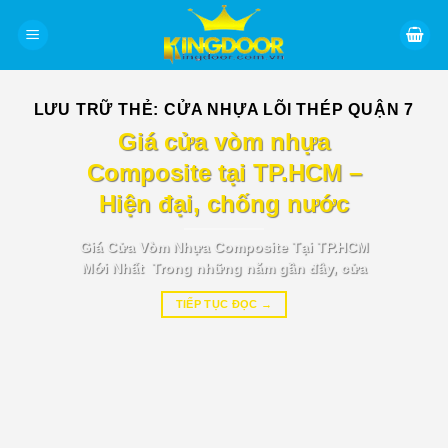
Bỏ
qua
nội
dung
LƯU TRỮ THẺ:
CỬA NHỰA LÕI THÉP QUẬN 7
BÁO GIÁ TIN TỨC
Giá cửa vòm nhựa
Composite tại TP.HCM –
Hiện đại, chống nước
Giá Cửa Vòm Nhựa Composite Tại TP.HCM
Mới Nhất Trong những năm gần đây, cửa
TIẾP TỤC ĐỌC
→