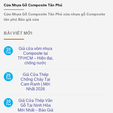
Cửa Nhựa Gỗ Composite Tân Phú
Cửa Nhựa Gỗ Composite Tân Phú cửa nhựa gỗ Composite
tân phú Báo giá cửa
BÀI VIẾT MỚI
Giá cửa vòm nhựa
10
Th5
Composite tại
TP.HCM – Hiện đại,
chống nước
Không
có
Giá Cửa Thép
25
bình
luận
Th4
Chống Cháy Tại
ở
Cam Ranh | Mới
Giá
cửa
Nhất 2026
vòm
nhựa
Không
Composite
có
Giá Cửa Thép Vân
10
tại
bình
TP.HCM
luận
Th4
Gỗ Tại Ninh Hòa
ở
–
Mới Nhất – Báo Giá
Giá
Hiện