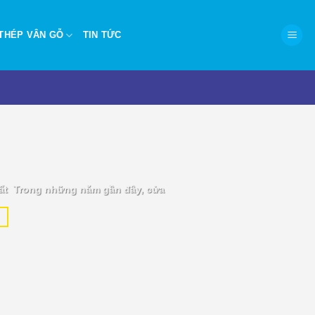
THÉP VÂN GỖ
TIN TỨC
P.HCM – Hiện đại, chống
ất Trong những năm gần đây, cửa