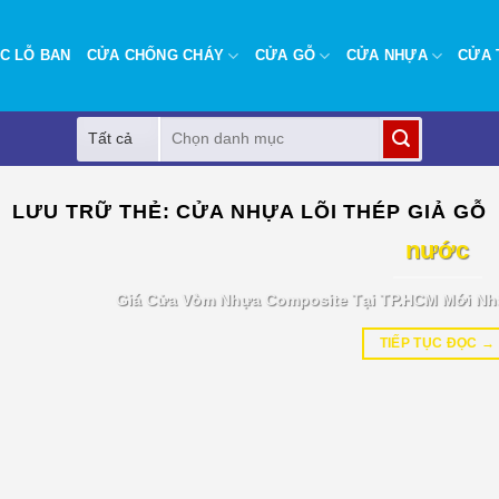
C LỖ BAN
CỬA CHỐNG CHÁY
CỬA GỖ
CỬA NHỰA
CỬA 
Tìm
kiếm:
BÁO GIÁ TIN TỨC
LƯU TRỮ THẺ:
CỬA NHỰA LÕI THÉP GIẢ GỖ
Giá cửa vòm nhựa Composite tại T
nước
Giá Cửa Vòm Nhựa Composite Tại TP.HCM Mới Nh
TIẾP TỤC ĐỌC
→