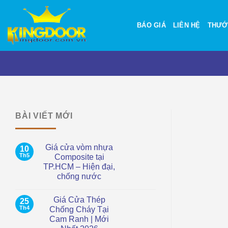
Bỏ
qua
BÁO GIÁ
LIÊN HỆ
THƯỚ
nội
dung
BÀI VIẾT MỚI
Giá cửa vòm nhựa
10
Th5
Composite tại
TP.HCM – Hiện đại,
chống nước
Không
có
Giá Cửa Thép
25
bình
luận
Th4
Chống Cháy Tại
ở
Cam Ranh | Mới
Giá
cửa