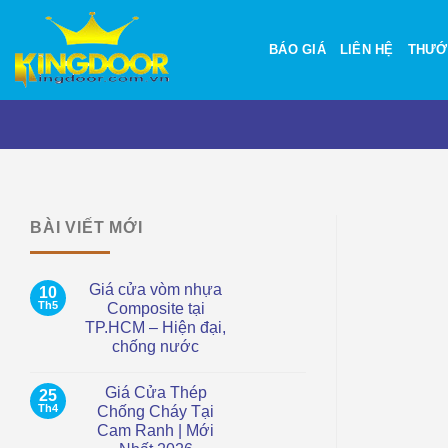
Bỏ
qua
BÁO GIÁ
LIÊN HỆ
THƯỚ
nội
dung
BÀI VIẾT MỚI
Giá cửa vòm nhựa
10
Th5
Composite tại
TP.HCM – Hiện đại,
chống nước
Không
có
Giá Cửa Thép
25
bình
luận
Th4
Chống Cháy Tại
ở
Cam Ranh | Mới
Giá
cửa