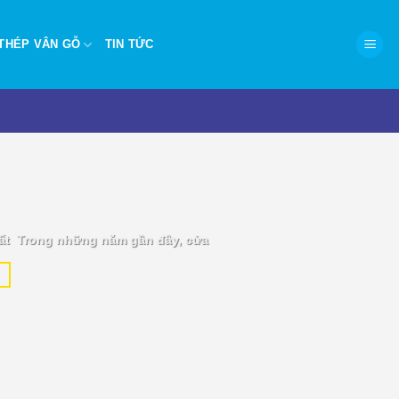
THÉP VÂN GỖ
TIN TỨC
P.HCM – Hiện đại, chống
ất Trong những năm gần đây, cửa