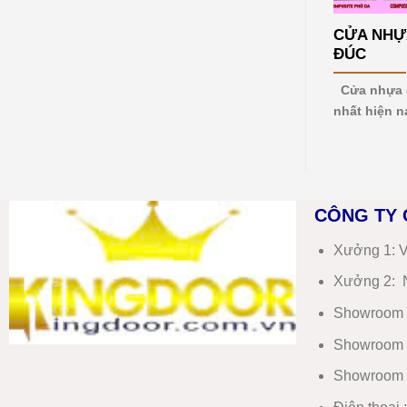
mới
nhất
CỬA NHỰ
2026
ĐÚC
Cửa nhựa g
nhất hiện n
CÔNG TY 
Xưởng 1:
V
Xưởng 2:
N
Showroom 
Showroom 
Showroom 