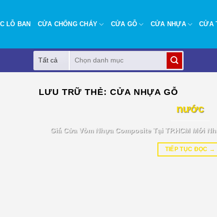
C LỖ BAN
CỬA CHỐNG CHÁY
CỬA GỖ
CỬA NHỰA
CỬA 
Tìm
kiếm:
BÁO GIÁ TIN TỨC
LƯU TRỮ THẺ:
CỬA NHỰA GỖ
Giá cửa vòm nhựa Composite tại T
nước
Giá Cửa Vòm Nhựa Composite Tại TP.HCM Mới Nh
TIẾP TỤC ĐỌC
→