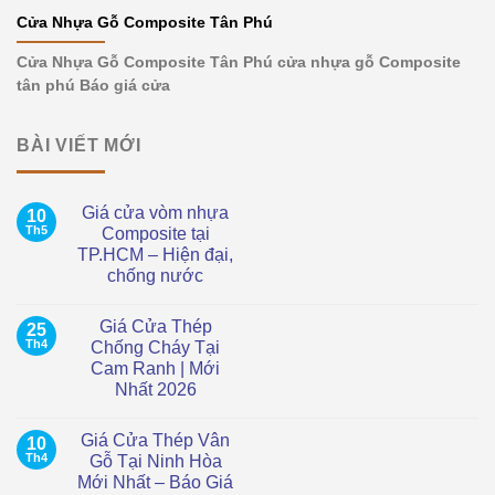
Cửa Nhựa Gỗ Composite Tân Phú
Cửa Nhựa Gỗ Composite Tân Phú cửa nhựa gỗ Composite
tân phú Báo giá cửa
BÀI VIẾT MỚI
Giá cửa vòm nhựa
10
Th5
Composite tại
TP.HCM – Hiện đại,
chống nước
Không
có
Giá Cửa Thép
25
bình
luận
Th4
Chống Cháy Tại
ở
Cam Ranh | Mới
Giá
cửa
Nhất 2026
vòm
nhựa
Không
Composite
có
Giá Cửa Thép Vân
10
tại
bình
TP.HCM
luận
Th4
Gỗ Tại Ninh Hòa
ở
–
Mới Nhất – Báo Giá
Giá
Hiện