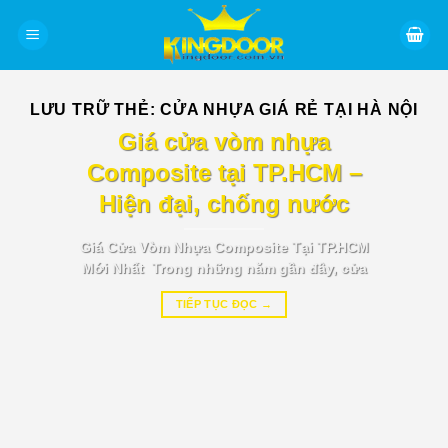
Bỏ
qua
nội
dung
LƯU TRỮ THẺ:
CỬA NHỰA GIÁ RẺ TẠI HÀ NỘI
BÁO GIÁ TIN TỨC
Giá cửa vòm nhựa
Composite tại TP.HCM –
Hiện đại, chống nước
Giá Cửa Vòm Nhựa Composite Tại TP.HCM
Mới Nhất Trong những năm gần đây, cửa
TIẾP TỤC ĐỌC
→