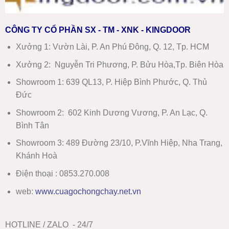
CÔNG TY CỔ PHẦN SX - TM - XNK - KINGDOOR
Xưởng 1:
Vườn Lài, P. An Phú Đông, Q. 12, Tp. HCM
Xưởng 2:
Nguyễn Tri Phương, P. Bửu Hòa,Tp. Biên Hòa
Showroom 1
:
639 QL13, P. Hiệp Bình Phước, Q. Thủ
Đức
Showroom 2
:
602 Kinh Dương Vương, P. An Lạc, Q.
Bình Tân
Showroom 3:
489 Đường 23/10, P.Vĩnh Hiệp, Nha Trang,
Khánh Hoà
Điện thoại : 0853.270.008
web:
www
.
cuagochongchay.net.vn
HOTLINE / ZALO - 24/7