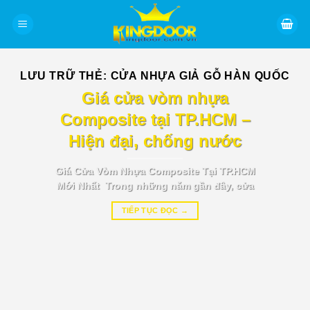
Bỏ
qua
nội
dung
LƯU TRỮ THẺ:
CỬA NHỰA GIẢ GỖ HÀN QUỐC
BÁO GIÁ TIN TỨC
Giá cửa vòm nhựa
Composite tại TP.HCM –
Hiện đại, chống nước
Giá Cửa Vòm Nhựa Composite Tại TP.HCM
Mới Nhất Trong những năm gần đây, cửa
TIẾP TỤC ĐỌC
→