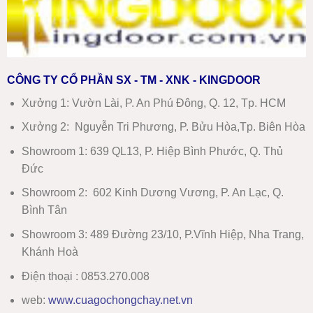
CÔNG TY CỔ PHẦN SX - TM - XNK - KINGDOOR
Xưởng 1:
Vườn Lài, P. An Phú Đông, Q. 12, Tp. HCM
Xưởng 2:
Nguyễn Tri Phương, P. Bửu Hòa,Tp. Biên Hòa
Showroom 1
:
639 QL13, P. Hiệp Bình Phước, Q. Thủ
Đức
Showroom 2
:
602 Kinh Dương Vương, P. An Lạc, Q.
Bình Tân
Showroom 3:
489 Đường 23/10, P.Vĩnh Hiệp, Nha Trang,
Khánh Hoà
Điện thoại : 0853.270.008
web:
www
.
cuagochongchay.net.vn