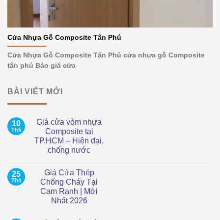
Cửa Nhựa Gỗ Composite Tân Phú
Cửa Nhựa Gỗ Composite Tân Phú cửa nhựa gỗ Composite
tân phú Báo giá cửa
BÀI VIẾT MỚI
Giá cửa vòm nhựa
10
Th5
Composite tại
TP.HCM – Hiện đại,
chống nước
Không
có
Giá Cửa Thép
25
bình
luận
Th4
Chống Cháy Tại
ở
Cam Ranh | Mới
Giá
cửa
Nhất 2026
vòm
nhựa
Không
Composite
có