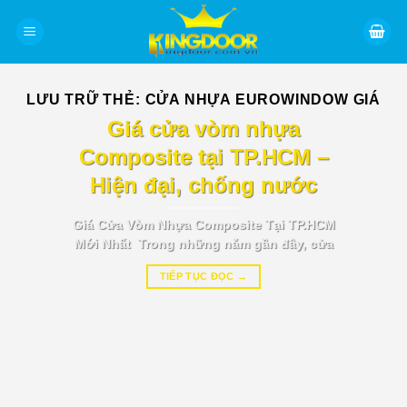
Bỏ
qua
nội
dung
LƯU TRỮ THẺ:
CỬA NHỰA EUROWINDOW GIÁ
BÁO GIÁ TIN TỨC
Giá cửa vòm nhựa
Composite tại TP.HCM –
Hiện đại, chống nước
Giá Cửa Vòm Nhựa Composite Tại TP.HCM
Mới Nhất Trong những năm gần đây, cửa
TIẾP TỤC ĐỌC
→