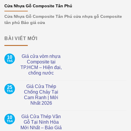
Cửa Nhựa Gỗ Composite Tân Phú
Cửa Nhựa Gỗ Composite Tân Phú cửa nhựa gỗ Composite
tân phú Báo giá cửa
BÀI VIẾT MỚI
Giá cửa vòm nhựa
10
Th5
Composite tại
TP.HCM – Hiện đại,
chống nước
Không
có
Giá Cửa Thép
25
bình
luận
Th4
Chống Cháy Tại
ở
Cam Ranh | Mới
Giá
cửa
Nhất 2026
vòm
nhựa
Không
Composite
có
Giá Cửa Thép Vân
10
tại
bình
TP.HCM
luận
Th4
Gỗ Tại Ninh Hòa
ở
–
Mới Nhất – Báo Giá
Giá
Hiện