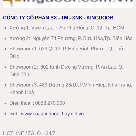
CÔNG TY CỔ PHẦN SX - TM - XNK - KINGDOOR
Xưởng 1:
Vườn Lài, P. An Phú Đông, Q. 12, Tp. HCM
Xưởng 2:
Nguyễn Tri Phương, P. Bửu Hòa,Tp. Biên Hòa
Showroom 1
:
639 QL13, P. Hiệp Bình Phước, Q. Thủ
Đức
Showroom 2
:
602 Kinh Dương Vương, P. An Lạc, Q.
Bình Tân
Showroom 3:
489 Đường 23/10, P.Vĩnh Hiệp, Nha Trang,
Khánh Hoà
Điện thoại : 0853.270.008
web:
www
.
cuagochongchay.net.vn
HOTLINE / ZALO - 24/7