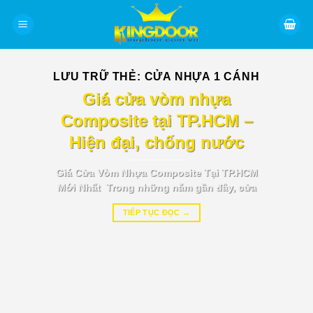
Bỏ
qua
nội
dung
LƯU TRỮ THẺ:
CỬA NHỰA 1 CÁNH
BÁO GIÁ TIN TỨC
Giá cửa vòm nhựa
Composite tại TP.HCM –
Hiện đại, chống nước
Giá Cửa Vòm Nhựa Composite Tại TP.HCM
Mới Nhất Trong những năm gần đây, cửa
TIẾP TỤC ĐỌC
→