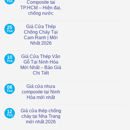
Th5
Composite tại
TP.HCM – Hiện đại,
chống nước
Không
có
Giá Cửa Thép
25
bình
luận
Th4
Chống Cháy Tại
ở
Cam Ranh | Mới
Giá
cửa
Nhất 2026
vòm
nhựa
Không
Composite
có
Giá Cửa Thép Vân
10
tại
bình
TP.HCM
luận
Th4
Gỗ Tại Ninh Hòa
ở
–
Mới Nhất – Báo Giá
Giá
Hiện
Cửa
đại,
Chi Tiết
Thép
chống
Chống
Không
nước
Cháy
có
Giá cửa nhựa
08
Tại
bình
Cam
luận
Th4
composite tại Ninh
ở
Ranh
Hòa mới nhất
Giá
|
Cửa
Mới
Không
Thép
Nhất
có
Vân
2026
Giá cửa thép chống
12
bình
Gỗ
luận
Th3
cháy tại Nha Trang
Tại
ở
Ninh
mới nhất 2026
Giá
Hòa
cửa
Mới
Không
nhựa