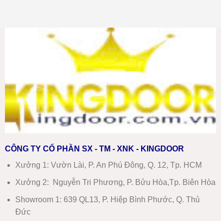
Nhất
có
composite
–
bình
tại
Báo
luận
Ninh
ở
Giá
Hòa
Giá
Chi
mới
cửa
Tiết
nhất
thép
chống
cháy
tại
Nha
Trang
mới
nhất
2026
CÔNG TY CỔ PHẦN SX - TM - XNK - KINGDOOR
Xưởng 1:
Vườn Lài, P. An Phú Đông, Q. 12, Tp. HCM
Xưởng 2:
Nguyễn Tri Phương, P. Bửu Hòa,Tp. Biên Hòa
Showroom 1
:
639 QL13, P. Hiệp Bình Phước, Q. Thủ
Đức