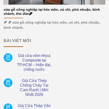
cửa gỗ công nghiệp tại hóc môn, củ chi, phú nhuận, bình
chánh, thủ đức🌾
🍂 🍂 cửa gỗ công nghiệp tại hóc môn, củ chi, phú nhuận,
bình chánh,
BÀI VIẾT MỚI
Giá cửa vòm nhựa
10
Th5
Composite tại
TP.HCM – Hiện đại,
chống nước
Không
có
Giá Cửa Thép
25
bình
luận
Th4
Chống Cháy Tại
ở
Cam Ranh | Mới
Giá
cửa
Nhất 2026
vòm
nhựa
Không
Composite
có
Giá Cửa Thép Vân
10
tại
bình