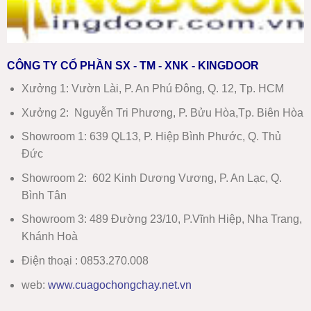
CÔNG TY CỔ PHẦN SX - TM - XNK - KINGDOOR
Xưởng 1:
Vườn Lài, P. An Phú Đông, Q. 12, Tp. HCM
Xưởng 2:
Nguyễn Tri Phương, P. Bửu Hòa,Tp. Biên Hòa
Showroom 1
:
639 QL13, P. Hiệp Bình Phước, Q. Thủ
Đức
Showroom 2
:
602 Kinh Dương Vương, P. An Lạc, Q.
Bình Tân
Showroom 3:
489 Đường 23/10, P.Vĩnh Hiệp, Nha Trang,
Khánh Hoà
Điện thoại : 0853.270.008
web:
www
.
cuagochongchay.net.vn