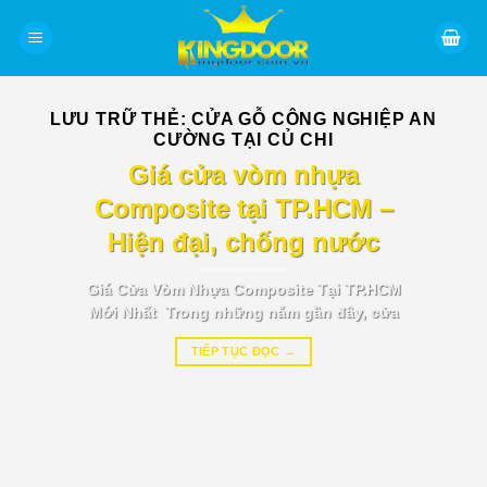
Bỏ
qua
nội
dung
LƯU TRỮ THẺ:
CỬA GỖ CÔNG NGHIỆP AN
CƯỜNG TẠI CỦ CHI
BÁO GIÁ TIN TỨC
Giá cửa vòm nhựa
Composite tại TP.HCM –
Hiện đại, chống nước
Giá Cửa Vòm Nhựa Composite Tại TP.HCM
Mới Nhất Trong những năm gần đây, cửa
TIẾP TỤC ĐỌC
→