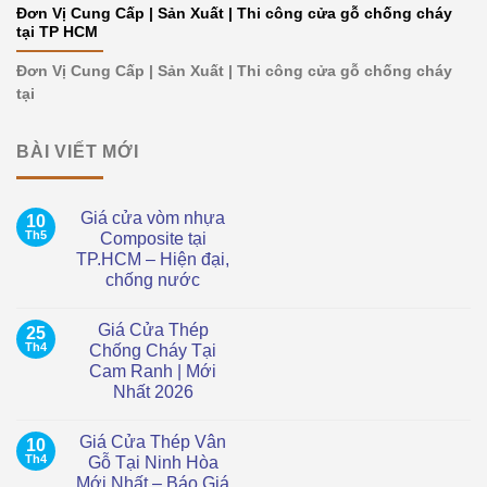
Đơn Vị Cung Cấp | Sản Xuất | Thi công cửa gỗ chống cháy
tại TP HCM
Đơn Vị Cung Cấp | Sản Xuất | Thi công cửa gỗ chống cháy
tại
BÀI VIẾT MỚI
Giá cửa vòm nhựa
10
Th5
Composite tại
TP.HCM – Hiện đại,
chống nước
Không
có
Giá Cửa Thép
25
bình
luận
Th4
Chống Cháy Tại
ở
Cam Ranh | Mới
Giá
cửa
Nhất 2026
vòm
nhựa
Không
Composite
có
Giá Cửa Thép Vân
10
tại
bình
TP.HCM
luận
Th4
Gỗ Tại Ninh Hòa
ở
–
Mới Nhất – Báo Giá
Giá
Hiện