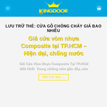
Bỏ
qua
nội
dung
LƯU TRỮ THẺ:
CỬA GỖ CHỐNG CHÁY GIÁ BAO
NHIÊU
BÁO GIÁ TIN TỨC
Giá cửa vòm nhựa
Composite tại TP.HCM –
Hiện đại, chống nước
Giá Cửa Vòm Nhựa Composite Tại TP.HCM
Mới Nhất Trong những năm gần đây, cửa
TIẾP TỤC ĐỌC
→