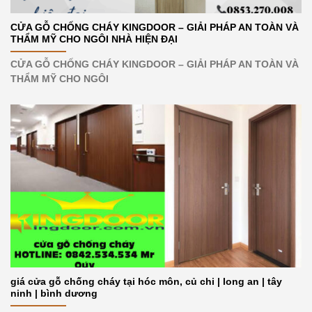
CỬA GỖ CHỐNG CHÁY KINGDOOR – GIẢI PHÁP AN TOÀN VÀ
THẨM MỸ CHO NGÔI NHÀ HIỆN ĐẠI
CỬA GỖ CHỐNG CHÁY KINGDOOR – GIẢI PHÁP AN TOÀN VÀ
THẨM MỸ CHO NGÔI
giá cửa gỗ chống cháy tại hóc môn, củ chi | long an | tây
ninh | bình dương