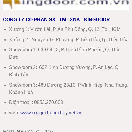
CÔNG TY CỔ PHẦN SX - TM - XNK - KINGDOOR
Xưởng 1:
Vườn Lài, P. An Phú Đông, Q. 12, Tp. HCM
Xưởng 2:
Nguyễn Tri Phương, P. Bửu Hòa,Tp. Biên Hòa
Showroom 1
:
639 QL13, P. Hiệp Bình Phước, Q. Thủ
Đức
Showroom 2
:
602 Kinh Dương Vương, P. An Lạc, Q.
Bình Tân
Showroom 3:
489 Đường 23/10, P.Vĩnh Hiệp, Nha Trang,
Khánh Hoà
Điện thoại : 0853.270.008
web:
www
.
cuagochongchay.net.vn
HOTLINE / ZALO - 24/7