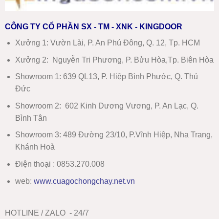
CÔNG TY CỔ PHẦN SX - TM - XNK - KINGDOOR
Xưởng 1:
Vườn Lài, P. An Phú Đông, Q. 12, Tp. HCM
Xưởng 2:
Nguyễn Tri Phương, P. Bửu Hòa,Tp. Biên Hòa
Showroom 1
:
639 QL13, P. Hiệp Bình Phước, Q. Thủ
Đức
Showroom 2
:
602 Kinh Dương Vương, P. An Lạc, Q.
Bình Tân
Showroom 3:
489 Đường 23/10, P.Vĩnh Hiệp, Nha Trang,
Khánh Hoà
Điện thoại : 0853.270.008
web:
www
.
cuagochongchay.net.vn
HOTLINE / ZALO - 24/7