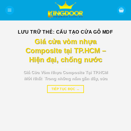
Bỏ
qua
nội
dung
LƯU TRỮ THẺ:
CẤU TẠO CỬA GỖ MDF
BÁO GIÁ TIN TỨC
Giá cửa vòm nhựa
Composite tại TP.HCM –
Hiện đại, chống nước
Giá Cửa Vòm Nhựa Composite Tại TP.HCM
Mới Nhất Trong những năm gần đây, cửa
TIẾP TỤC ĐỌC
→