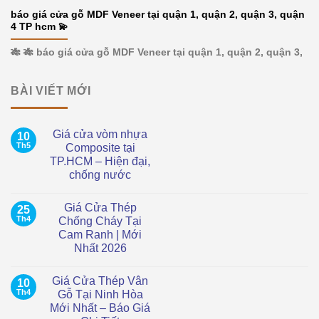
báo giá cửa gỗ MDF Veneer tại quận 1, quận 2, quận 3, quận
4 TP hcm 💫
🎋 🎋 báo giá cửa gỗ MDF Veneer tại quận 1, quận 2, quận 3,
BÀI VIẾT MỚI
Giá cửa vòm nhựa
10
Th5
Composite tại
TP.HCM – Hiện đại,
chống nước
Không
có
Giá Cửa Thép
25
bình
luận
Th4
Chống Cháy Tại
ở
Cam Ranh | Mới
Giá
cửa
Nhất 2026
vòm
nhựa
Không
Composite
có
Giá Cửa Thép Vân
10
tại
bình
TP.HCM
luận
Th4
Gỗ Tại Ninh Hòa
ở
–
Mới Nhất – Báo Giá
Giá
Hiện
Cửa
đại,