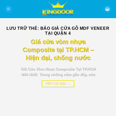
Bỏ
qua
nội
dung
LƯU TRỮ THẺ:
BÁO GIÁ CỬA GỖ MDF VENEER
TẠI QUẬN 4
BÁO GIÁ TIN TỨC
Giá cửa vòm nhựa
Composite tại TP.HCM –
Hiện đại, chống nước
Giá Cửa Vòm Nhựa Composite Tại TP.HCM
Mới Nhất Trong những năm gần đây, cửa
TIẾP TỤC ĐỌC
→