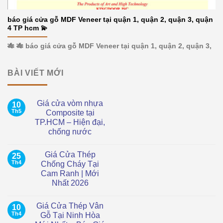
báo giá cửa gỗ MDF Veneer tại quận 1, quận 2, quận 3, quận
4 TP hcm 💫
🎋 🎋 báo giá cửa gỗ MDF Veneer tại quận 1, quận 2, quận 3,
BÀI VIẾT MỚI
Giá cửa vòm nhựa
10
Th5
Composite tại
TP.HCM – Hiện đại,
chống nước
Không
có
Giá Cửa Thép
25
bình
luận
Th4
Chống Cháy Tại
ở
Cam Ranh | Mới
Giá
cửa
Nhất 2026
vòm
nhựa
Không
Composite
có
Giá Cửa Thép Vân
10
tại
bình
TP.HCM
luận
Th4
Gỗ Tại Ninh Hòa
ở
–