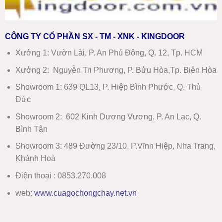
CÔNG TY CỔ PHẦN SX - TM - XNK - KINGDOOR
Xưởng 1:
Vườn Lài, P. An Phú Đông, Q. 12, Tp. HCM
Xưởng 2:
Nguyễn Tri Phương, P. Bửu Hòa,Tp. Biên Hòa
Showroom 1
:
639 QL13, P. Hiệp Bình Phước, Q. Thủ
Đức
Showroom 2
:
602 Kinh Dương Vương, P. An Lạc, Q.
Bình Tân
Showroom 3:
489 Đường 23/10, P.Vĩnh Hiệp, Nha Trang,
Khánh Hoà
Điện thoại : 0853.270.008
web:
www
.
cuagochongchay.net.vn