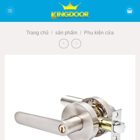
Bỏ
qua
nội
dung
Trang chủ
/
sản phẩm
/
Phụ kiện cửa