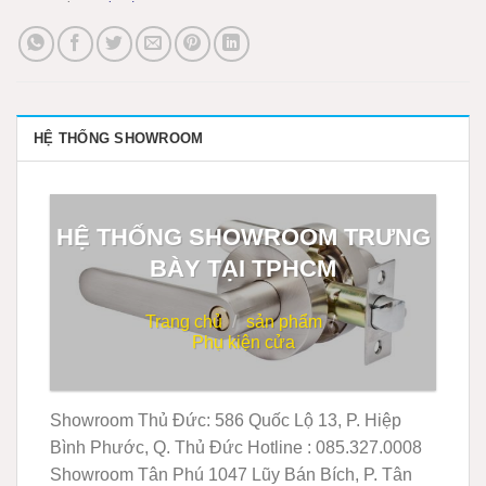
HỆ THỐNG SHOWROOM
HỆ THỐNG SHOWROOM TRƯNG
BÀY TẠI TPHCM
Trang chủ
/
sản phẩm
/
Phụ kiện cửa
Showroom Thủ Đức:
586 Quốc Lộ 13, P. Hiệp
Bình Phước, Q. Thủ Đức
Hotline : 085.327.0008
Showroom Tân Phú
1047 Lũy Bán Bích, P. Tân